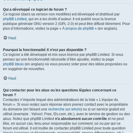
Qui a développé ce logiciel de forum ?
Ce logiciel (dans sa version non modifiée) est développé et distribué par
phpBB Limited
, qui en a les droits d’auteur. Il est publié sous la licence
publique générale GNU version 2 (GPL-2.0) et peut être diffusé librement. Pour
plus d’informations, visitez la page «
À propos de phpBB
» (en anglais).
Haut
Pourquoi la fonctionnalité X n’est pas disponible ?
Ce logiciel a été développé et mis sous licence par phpBB Limited. Si vous
pensez qu’une fonctionnalité nécessite d’être ajoutée, visitez la page
phpBB Ideas
(en anglais) où vous pouvez voter pour des idées proposées ou
en suggérer de nouvelles.
Haut
Qui contacter pour les abus ou les questions légales concernant ce
forum ?
Contactez n’importe lequel des administrateurs de la liste « L’équipe du
forum ». Si vous restez sans réponse alors prenez contact avec le propriétaire
du domaine (en faisant une
recherche sur whois
) ou si un service gratuit est
utilisé (exemple : Yahoo!, Free, f2s.com, etc.), avec le service de gestion ou des
abus. Notez que phpBB Limited
n’a absolument aucun contrôle
et ne peut
être, en aucun cas, tenu pour responsable sur
comment
,
où
ou
par qui
ce
forum est utilisé. Il est inutile de contacter phpBB Limited pour toute question