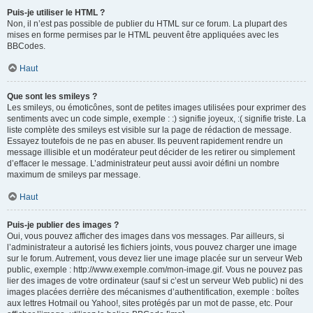
Puis-je utiliser le HTML ?
Non, il n’est pas possible de publier du HTML sur ce forum. La plupart des
mises en forme permises par le HTML peuvent être appliquées avec les
BBCodes.
Haut
Que sont les smileys ?
Les smileys, ou émoticônes, sont de petites images utilisées pour exprimer des
sentiments avec un code simple, exemple : :) signifie joyeux, :( signifie triste. La
liste complète des smileys est visible sur la page de rédaction de message.
Essayez toutefois de ne pas en abuser. Ils peuvent rapidement rendre un
message illisible et un modérateur peut décider de les retirer ou simplement
d’effacer le message. L’administrateur peut aussi avoir défini un nombre
maximum de smileys par message.
Haut
Puis-je publier des images ?
Oui, vous pouvez afficher des images dans vos messages. Par ailleurs, si
l’administrateur a autorisé les fichiers joints, vous pouvez charger une image
sur le forum. Autrement, vous devez lier une image placée sur un serveur Web
public, exemple : http://www.exemple.com/mon-image.gif. Vous ne pouvez pas
lier des images de votre ordinateur (sauf si c’est un serveur Web public) ni des
images placées derrière des mécanismes d’authentification, exemple : boîtes
aux lettres Hotmail ou Yahoo!, sites protégés par un mot de passe, etc. Pour