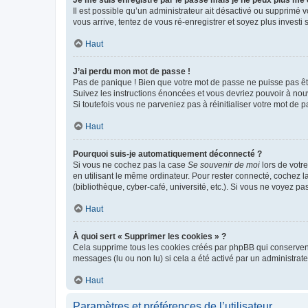
Je me suis enregistré par le passé mais je ne peux plus me
Il est possible qu’un administrateur ait désactivé ou supprimé 
vous arrive, tentez de vous ré-enregistrer et soyez plus investi s
Haut
J’ai perdu mon mot de passe !
Pas de panique ! Bien que votre mot de passe ne puisse pas être
Suivez les instructions énoncées et vous devriez pouvoir à no
Si toutefois vous ne parveniez pas à réinitialiser votre mot de 
Haut
Pourquoi suis-je automatiquement déconnecté ?
Si vous ne cochez pas la case
Se souvenir de moi
lors de votr
en utilisant le même ordinateur. Pour rester connecté, cochez 
(bibliothèque, cyber-café, université, etc.). Si vous ne voyez pa
Haut
À quoi sert « Supprimer les cookies » ?
Cela supprime tous les cookies créés par phpBB qui conservent v
messages (lu ou non lu) si cela a été activé par un administra
Haut
Paramètres et préférences de l’utilisateur