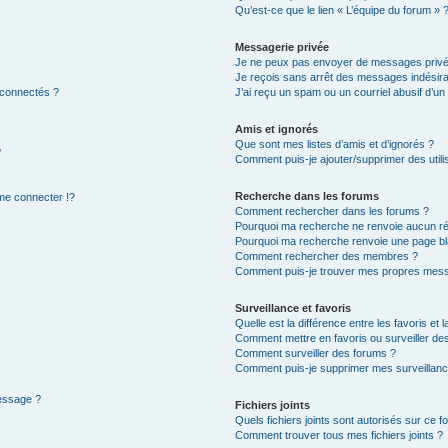
Qu’est-ce que le lien « L’équipe du forum » 
Messagerie privée
Je ne peux pas envoyer de messages privé
Je reçois sans arrêt des messages indésira
 connectés ?
J’ai reçu un spam ou un courriel abusif d’u
Amis et ignorés
Que sont mes listes d’amis et d’ignorés ?
?
Comment puis-je ajouter/supprimer des utilis
Recherche dans les forums
e connecter !?
Comment rechercher dans les forums ?
Pourquoi ma recherche ne renvoie aucun ré
Pourquoi ma recherche renvoie une page bl
Comment rechercher des membres ?
Comment puis-je trouver mes propres mess
Surveillance et favoris
Quelle est la différence entre les favoris et l
Comment mettre en favoris ou surveiller des
Comment surveiller des forums ?
Comment puis-je supprimer mes surveillanc
message ?
Fichiers joints
Quels fichiers joints sont autorisés sur ce f
Comment trouver tous mes fichiers joints ?