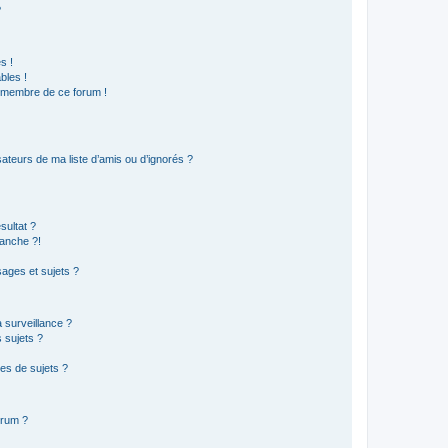
?
s !
bles !
n membre de ce forum !
ateurs de ma liste d’amis ou d’ignorés ?
sultat ?
anche ?!
ages et sujets ?
a surveillance ?
 sujets ?
es de sujets ?
orum ?