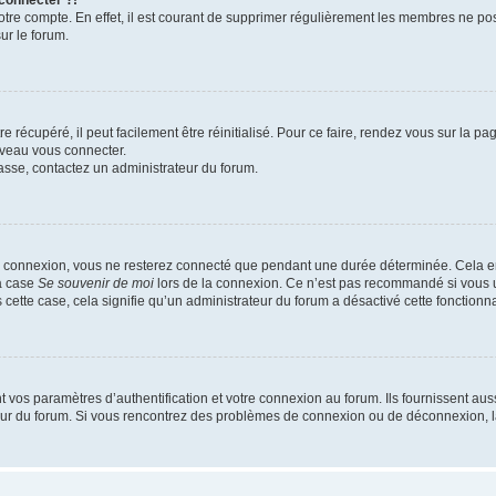
 connecter ?!
votre compte. En effet, il est courant de supprimer régulièrement les membres ne pos
ur le forum.
 récupéré, il peut facilement être réinitialisé. Pour ce faire, rendez vous sur la p
uveau vous connecter.
passe, contactez un administrateur du forum.
e connexion, vous ne resterez connecté que pendant une durée déterminée. Cela em
la case
Se souvenir de moi
lors de la connexion. Ce n’est pas recommandé si vous u
s cette case, cela signifie qu’un administrateur du forum a désactivé cette fonctionna
os paramètres d’authentification et votre connexion au forum. Ils fournissent aussi
teur du forum. Si vous rencontrez des problèmes de connexion ou de déconnexion, l