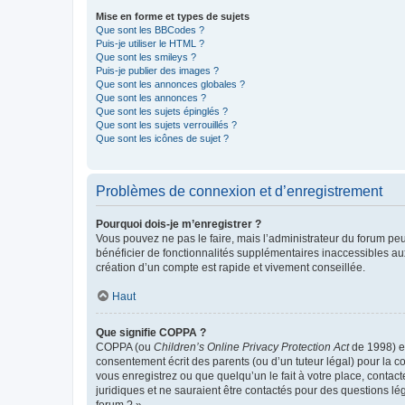
Mise en forme et types de sujets
Que sont les BBCodes ?
Puis-je utiliser le HTML ?
Que sont les smileys ?
Puis-je publier des images ?
Que sont les annonces globales ?
Que sont les annonces ?
Que sont les sujets épinglés ?
Que sont les sujets verrouillés ?
Que sont les icônes de sujet ?
Problèmes de connexion et d’enregistrement
Pourquoi dois-je m’enregistrer ?
Vous pouvez ne pas le faire, mais l’administrateur du forum peu
bénéficier de fonctionnalités supplémentaires inaccessibles au
création d’un compte est rapide et vivement conseillée.
Haut
Que signifie COPPA ?
COPPA (ou
Children’s Online Privacy Protection Act
de 1998) es
consentement écrit des parents (ou d’un tuteur légal) pour la c
vous enregistrez ou que quelqu’un le fait à votre place, contac
juridiques et ne sauraient être contactés pour des questions lé