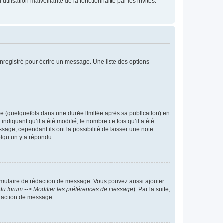
tilisation malveillante de la fonctionnalité par les invités.
nregistré pour écrire un message. Une liste des options
 (quelquefois dans une durée limitée après sa publication) en
iquant qu’il a été modifié, le nombre de fois qu’il a été
sage, cependant ils ont la possibilité de laisser une note
elqu’un y a répondu.
rmulaire de rédaction de message. Vous pouvez aussi ajouter
du forum --> Modifier les préférences de message
). Par la suite,
daction de message.