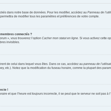
ockés dans notre base de données. Pour les modifier, accédez au
Panneau de l’util
 permettra de modifier tous les paramètres et préférences de votre compte.
s membres connectés ?
forum », vous trouverez l’option
Cacher mon statut en ligne
. Si vous activez cette o
es invisibles.
ifférent de celui dans lequel vous êtes. Dans ce cas, accédez au
panneau de l’utilisa
ney, etc.). Notez que la modification du fuseau horaire, comme la plupart des para
ecte !
aire et que l’heure est toujours incorrecte, il se peut que le serveur ne soit pas à