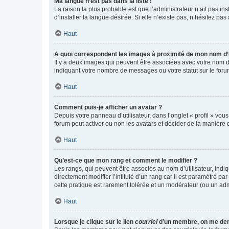
Ma langue n’est pas dans la liste !
La raison la plus probable est que l’administrateur n’ait pas 
d’installer la langue désirée. Si elle n’existe pas, n’hésitez pa
Haut
A quoi correspondent les images à proximité de mon nom d’u
Il y a deux images qui peuvent être associées avec votre nom d’
indiquant votre nombre de messages ou votre statut sur le fo
Haut
Comment puis-je afficher un avatar ?
Depuis votre panneau d’utilisateur, dans l’onglet « profil » vou
forum peut activer ou non les avatars et décider de la manière d
Haut
Qu’est-ce que mon rang et comment le modifier ?
Les rangs, qui peuvent être associés au nom d’utilisateur, ind
directement modifier l’intitulé d’un rang car il est paramétré p
cette pratique est rarement tolérée et un modérateur (ou un ad
Haut
Lorsque je clique sur le lien
courriel
d’un membre, on me de