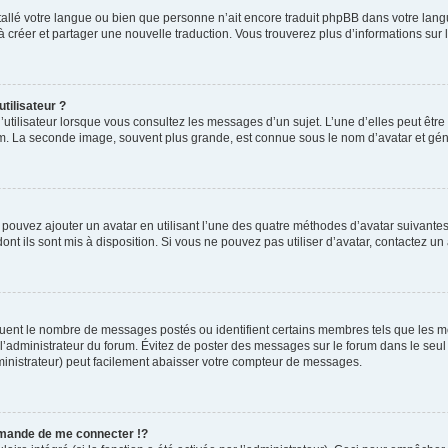
installé votre langue ou bien que personne n’ait encore traduit phpBB dans votre l
s à créer et partager une nouvelle traduction. Vous trouverez plus d’informations sur l
tilisateur ?
utilisateur lorsque vous consultez les messages d’un sujet. L’une d’elles peut êtr
rum. La seconde image, souvent plus grande, est connue sous le nom d’avatar et 
s pouvez ajouter un avatar en utilisant l’une des quatre méthodes d’avatar suivantes 
ont ils sont mis à disposition. Si vous ne pouvez pas utiliser d’avatar, contactez un
iquent le nombre de messages postés ou identifient certains membres tels que les 
ar l’administrateur du forum. Évitez de poster des messages sur le forum dans le seu
ministrateur) peut facilement abaisser votre compteur de messages.
mande de me connecter !?