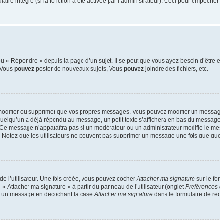
re intégré (si la fonction a été activée par l’administrateur). Ceci pour empêcher l’u
 « Répondre » depuis la page d’un sujet. Il se peut que vous ayez besoin d’être e
: Vous
pouvez
poster de nouveaux sujets, Vous
pouvez
joindre des fichiers, etc.
modifier ou supprimer que vos propres messages. Vous pouvez modifier un message
lqu’un a déjà répondu au message, un petit texte s’affichera en bas du message ind
n. Ce message n’apparaîtra pas si un modérateur ou un administrateur modifie le mes
ive. Notez que les utilisateurs ne peuvent pas supprimer un message une fois que qu
e l’utilisateur. Une fois créée, vous pouvez cocher
Attacher ma signature
sur le fo
 « Attacher ma signature » à partir du panneau de l’utilisateur (onglet
Préférences 
 à un message en décochant la case
Attacher ma signature
dans le formulaire de ré