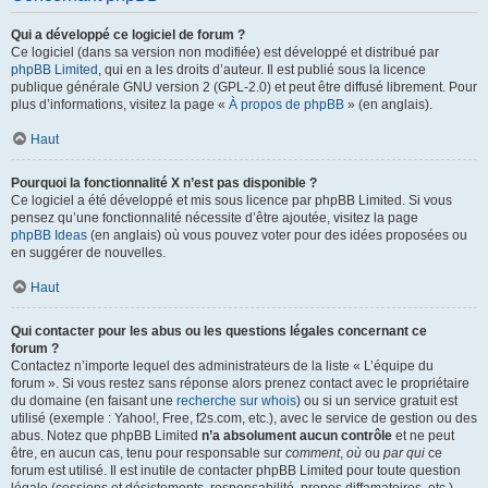
Qui a développé ce logiciel de forum ?
Ce logiciel (dans sa version non modifiée) est développé et distribué par
phpBB Limited
, qui en a les droits d’auteur. Il est publié sous la licence
publique générale GNU version 2 (GPL-2.0) et peut être diffusé librement. Pour
plus d’informations, visitez la page «
À propos de phpBB
» (en anglais).
Haut
Pourquoi la fonctionnalité X n’est pas disponible ?
Ce logiciel a été développé et mis sous licence par phpBB Limited. Si vous
pensez qu’une fonctionnalité nécessite d’être ajoutée, visitez la page
phpBB Ideas
(en anglais) où vous pouvez voter pour des idées proposées ou
en suggérer de nouvelles.
Haut
Qui contacter pour les abus ou les questions légales concernant ce
forum ?
Contactez n’importe lequel des administrateurs de la liste « L’équipe du
forum ». Si vous restez sans réponse alors prenez contact avec le propriétaire
du domaine (en faisant une
recherche sur whois
) ou si un service gratuit est
utilisé (exemple : Yahoo!, Free, f2s.com, etc.), avec le service de gestion ou des
abus. Notez que phpBB Limited
n’a absolument aucun contrôle
et ne peut
être, en aucun cas, tenu pour responsable sur
comment
,
où
ou
par qui
ce
forum est utilisé. Il est inutile de contacter phpBB Limited pour toute question