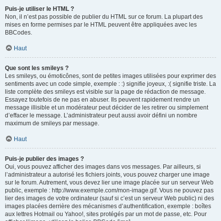
Puis-je utiliser le HTML ?
Non, il n’est pas possible de publier du HTML sur ce forum. La plupart des
mises en forme permises par le HTML peuvent être appliquées avec les
BBCodes.
Haut
Que sont les smileys ?
Les smileys, ou émoticônes, sont de petites images utilisées pour exprimer des
sentiments avec un code simple, exemple : :) signifie joyeux, :( signifie triste. La
liste complète des smileys est visible sur la page de rédaction de message.
Essayez toutefois de ne pas en abuser. Ils peuvent rapidement rendre un
message illisible et un modérateur peut décider de les retirer ou simplement
d’effacer le message. L’administrateur peut aussi avoir défini un nombre
maximum de smileys par message.
Haut
Puis-je publier des images ?
Oui, vous pouvez afficher des images dans vos messages. Par ailleurs, si
l’administrateur a autorisé les fichiers joints, vous pouvez charger une image
sur le forum. Autrement, vous devez lier une image placée sur un serveur Web
public, exemple : http://www.exemple.com/mon-image.gif. Vous ne pouvez pas
lier des images de votre ordinateur (sauf si c’est un serveur Web public) ni des
images placées derrière des mécanismes d’authentification, exemple : boîtes
aux lettres Hotmail ou Yahoo!, sites protégés par un mot de passe, etc. Pour