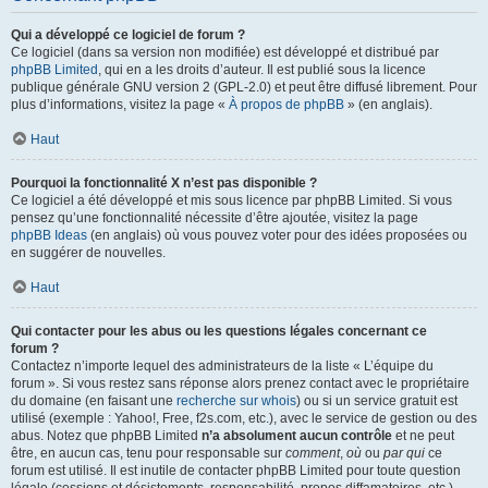
Qui a développé ce logiciel de forum ?
Ce logiciel (dans sa version non modifiée) est développé et distribué par
phpBB Limited
, qui en a les droits d’auteur. Il est publié sous la licence
publique générale GNU version 2 (GPL-2.0) et peut être diffusé librement. Pour
plus d’informations, visitez la page «
À propos de phpBB
» (en anglais).
Haut
Pourquoi la fonctionnalité X n’est pas disponible ?
Ce logiciel a été développé et mis sous licence par phpBB Limited. Si vous
pensez qu’une fonctionnalité nécessite d’être ajoutée, visitez la page
phpBB Ideas
(en anglais) où vous pouvez voter pour des idées proposées ou
en suggérer de nouvelles.
Haut
Qui contacter pour les abus ou les questions légales concernant ce
forum ?
Contactez n’importe lequel des administrateurs de la liste « L’équipe du
forum ». Si vous restez sans réponse alors prenez contact avec le propriétaire
du domaine (en faisant une
recherche sur whois
) ou si un service gratuit est
utilisé (exemple : Yahoo!, Free, f2s.com, etc.), avec le service de gestion ou des
abus. Notez que phpBB Limited
n’a absolument aucun contrôle
et ne peut
être, en aucun cas, tenu pour responsable sur
comment
,
où
ou
par qui
ce
forum est utilisé. Il est inutile de contacter phpBB Limited pour toute question