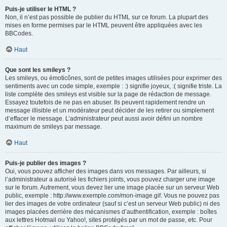
Puis-je utiliser le HTML ?
Non, il n’est pas possible de publier du HTML sur ce forum. La plupart des
mises en forme permises par le HTML peuvent être appliquées avec les
BBCodes.
Haut
Que sont les smileys ?
Les smileys, ou émoticônes, sont de petites images utilisées pour exprimer des
sentiments avec un code simple, exemple : :) signifie joyeux, :( signifie triste. La
liste complète des smileys est visible sur la page de rédaction de message.
Essayez toutefois de ne pas en abuser. Ils peuvent rapidement rendre un
message illisible et un modérateur peut décider de les retirer ou simplement
d’effacer le message. L’administrateur peut aussi avoir défini un nombre
maximum de smileys par message.
Haut
Puis-je publier des images ?
Oui, vous pouvez afficher des images dans vos messages. Par ailleurs, si
l’administrateur a autorisé les fichiers joints, vous pouvez charger une image
sur le forum. Autrement, vous devez lier une image placée sur un serveur Web
public, exemple : http://www.exemple.com/mon-image.gif. Vous ne pouvez pas
lier des images de votre ordinateur (sauf si c’est un serveur Web public) ni des
images placées derrière des mécanismes d’authentification, exemple : boîtes
aux lettres Hotmail ou Yahoo!, sites protégés par un mot de passe, etc. Pour