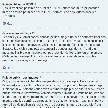
Puis-je utiliser le HTML ?
Non, il n’est pas possible de publier du HTML sur ce forum. La plupart des
mises en forme permises par le HTML peuvent être appliquées avec les
BBCodes.
Haut
Que sont les smileys ?
Les smileys, ou émoticônes, sont de petites images utilisées pour exprimer des
sentiments avec un code simple, exemple : :) signifie joyeux, :( signifie triste. La
liste complète des smileys est visible sur la page de rédaction de message.
Essayez toutefois de ne pas en abuser. Ils peuvent rapidement rendre un
message illisible et un modérateur peut décider de les retirer ou simplement
d’effacer le message. L’administrateur peut aussi avoir défini un nombre
maximum de smileys par message.
Haut
Puis-je publier des images ?
Oui, vous pouvez afficher des images dans vos messages. Par ailleurs, si
l’administrateur a autorisé les fichiers joints, vous pouvez charger une image
sur le forum. Autrement, vous devez lier une image placée sur un serveur Web
public, exemple : http://www.exemple.com/mon-image.gif. Vous ne pouvez pas
lier des images de votre ordinateur (sauf si c’est un serveur Web public) ni des
images placées derrière des mécanismes d’authentification, exemple : boîtes
aux lettres Hotmail ou Yahoo!, sites protégés par un mot de passe, etc. Pour