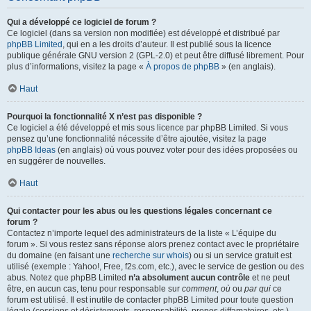
Qui a développé ce logiciel de forum ?
Ce logiciel (dans sa version non modifiée) est développé et distribué par
phpBB Limited
, qui en a les droits d’auteur. Il est publié sous la licence
publique générale GNU version 2 (GPL-2.0) et peut être diffusé librement. Pour
plus d’informations, visitez la page «
À propos de phpBB
» (en anglais).
Haut
Pourquoi la fonctionnalité X n’est pas disponible ?
Ce logiciel a été développé et mis sous licence par phpBB Limited. Si vous
pensez qu’une fonctionnalité nécessite d’être ajoutée, visitez la page
phpBB Ideas
(en anglais) où vous pouvez voter pour des idées proposées ou
en suggérer de nouvelles.
Haut
Qui contacter pour les abus ou les questions légales concernant ce
forum ?
Contactez n’importe lequel des administrateurs de la liste « L’équipe du
forum ». Si vous restez sans réponse alors prenez contact avec le propriétaire
du domaine (en faisant une
recherche sur whois
) ou si un service gratuit est
utilisé (exemple : Yahoo!, Free, f2s.com, etc.), avec le service de gestion ou des
abus. Notez que phpBB Limited
n’a absolument aucun contrôle
et ne peut
être, en aucun cas, tenu pour responsable sur
comment
,
où
ou
par qui
ce
forum est utilisé. Il est inutile de contacter phpBB Limited pour toute question