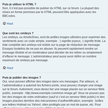
Puis-je utiliser le HTML ?
Non, il n’est pas possible de publier du HTML sur ce forum. La plupart des
mises en forme permises par le HTML peuvent être appliquées avec les
BBCodes.
Haut
Que sont les smileys ?
Les smileys, ou émoticônes, sont de petites images utilisées pour exprimer des
sentiments avec un code simple, exemple : :) signifie joyeux, :( signifie triste. La
liste complète des smileys est visible sur la page de rédaction de message.
Essayez toutefois de ne pas en abuser. Ils peuvent rapidement rendre un
message illisible et un modérateur peut décider de les retirer ou simplement
d’effacer le message. L’administrateur peut aussi avoir défini un nombre
maximum de smileys par message.
Haut
Puis-je publier des images ?
Oui, vous pouvez afficher des images dans vos messages. Par ailleurs, si
l’administrateur a autorisé les fichiers joints, vous pouvez charger une image
sur le forum. Autrement, vous devez lier une image placée sur un serveur Web
public, exemple : http://www.exemple.com/mon-image.gif. Vous ne pouvez pas
lier des images de votre ordinateur (sauf si c’est un serveur Web public) ni des
images placées derrière des mécanismes d’authentification, exemple : boîtes
aux lettres Hotmail ou Yahoo!, sites protégés par un mot de passe, etc. Pour