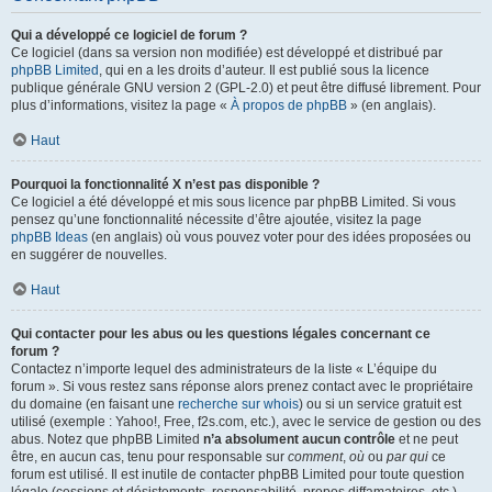
Qui a développé ce logiciel de forum ?
Ce logiciel (dans sa version non modifiée) est développé et distribué par
phpBB Limited
, qui en a les droits d’auteur. Il est publié sous la licence
publique générale GNU version 2 (GPL-2.0) et peut être diffusé librement. Pour
plus d’informations, visitez la page «
À propos de phpBB
» (en anglais).
Haut
Pourquoi la fonctionnalité X n’est pas disponible ?
Ce logiciel a été développé et mis sous licence par phpBB Limited. Si vous
pensez qu’une fonctionnalité nécessite d’être ajoutée, visitez la page
phpBB Ideas
(en anglais) où vous pouvez voter pour des idées proposées ou
en suggérer de nouvelles.
Haut
Qui contacter pour les abus ou les questions légales concernant ce
forum ?
Contactez n’importe lequel des administrateurs de la liste « L’équipe du
forum ». Si vous restez sans réponse alors prenez contact avec le propriétaire
du domaine (en faisant une
recherche sur whois
) ou si un service gratuit est
utilisé (exemple : Yahoo!, Free, f2s.com, etc.), avec le service de gestion ou des
abus. Notez que phpBB Limited
n’a absolument aucun contrôle
et ne peut
être, en aucun cas, tenu pour responsable sur
comment
,
où
ou
par qui
ce
forum est utilisé. Il est inutile de contacter phpBB Limited pour toute question