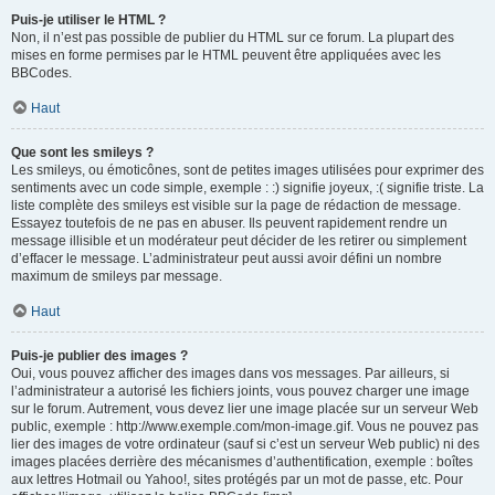
Puis-je utiliser le HTML ?
Non, il n’est pas possible de publier du HTML sur ce forum. La plupart des
mises en forme permises par le HTML peuvent être appliquées avec les
BBCodes.
Haut
Que sont les smileys ?
Les smileys, ou émoticônes, sont de petites images utilisées pour exprimer des
sentiments avec un code simple, exemple : :) signifie joyeux, :( signifie triste. La
liste complète des smileys est visible sur la page de rédaction de message.
Essayez toutefois de ne pas en abuser. Ils peuvent rapidement rendre un
message illisible et un modérateur peut décider de les retirer ou simplement
d’effacer le message. L’administrateur peut aussi avoir défini un nombre
maximum de smileys par message.
Haut
Puis-je publier des images ?
Oui, vous pouvez afficher des images dans vos messages. Par ailleurs, si
l’administrateur a autorisé les fichiers joints, vous pouvez charger une image
sur le forum. Autrement, vous devez lier une image placée sur un serveur Web
public, exemple : http://www.exemple.com/mon-image.gif. Vous ne pouvez pas
lier des images de votre ordinateur (sauf si c’est un serveur Web public) ni des
images placées derrière des mécanismes d’authentification, exemple : boîtes
aux lettres Hotmail ou Yahoo!, sites protégés par un mot de passe, etc. Pour