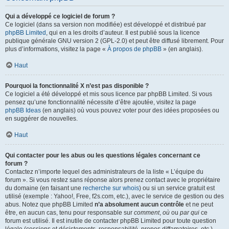
Qui a développé ce logiciel de forum ?
Ce logiciel (dans sa version non modifiée) est développé et distribué par
phpBB Limited
, qui en a les droits d’auteur. Il est publié sous la licence
publique générale GNU version 2 (GPL-2.0) et peut être diffusé librement. Pour
plus d’informations, visitez la page «
À propos de phpBB
» (en anglais).
Haut
Pourquoi la fonctionnalité X n’est pas disponible ?
Ce logiciel a été développé et mis sous licence par phpBB Limited. Si vous
pensez qu’une fonctionnalité nécessite d’être ajoutée, visitez la page
phpBB Ideas
(en anglais) où vous pouvez voter pour des idées proposées ou
en suggérer de nouvelles.
Haut
Qui contacter pour les abus ou les questions légales concernant ce
forum ?
Contactez n’importe lequel des administrateurs de la liste « L’équipe du
forum ». Si vous restez sans réponse alors prenez contact avec le propriétaire
du domaine (en faisant une
recherche sur whois
) ou si un service gratuit est
utilisé (exemple : Yahoo!, Free, f2s.com, etc.), avec le service de gestion ou des
abus. Notez que phpBB Limited
n’a absolument aucun contrôle
et ne peut
être, en aucun cas, tenu pour responsable sur
comment
,
où
ou
par qui
ce
forum est utilisé. Il est inutile de contacter phpBB Limited pour toute question