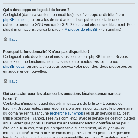
Qui a développé ce logiciel de forum ?
Ce logiciel (dans sa version non modifiée) est développé et distribué par
phpBB Limited
, qui en a les droits d’auteur. Il est publié sous la licence
publique générale GNU version 2 (GPL-2.0) et peut être diffusé librement. Pour
plus d’informations, visitez la page «
À propos de phpBB
» (en anglais).
Haut
Pourquoi la fonctionnalité X n’est pas disponible ?
Ce logiciel a été développé et mis sous licence par phpBB Limited. Si vous
pensez qu’une fonctionnalité nécessite d’être ajoutée, visitez la page
phpBB Ideas
(en anglais) où vous pouvez voter pour des idées proposées ou
en suggérer de nouvelles.
Haut
Qui contacter pour les abus ou les questions légales concernant ce
forum ?
Contactez n’importe lequel des administrateurs de la liste « L’équipe du
forum ». Si vous restez sans réponse alors prenez contact avec le propriétaire
du domaine (en faisant une
recherche sur whois
) ou si un service gratuit est
utilisé (exemple : Yahoo!, Free, f2s.com, etc.), avec le service de gestion ou des
abus. Notez que phpBB Limited
n’a absolument aucun contrôle
et ne peut
être, en aucun cas, tenu pour responsable sur
comment
,
où
ou
par qui
ce
forum est utilisé. Il est inutile de contacter phpBB Limited pour toute question