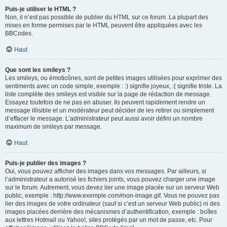
Puis-je utiliser le HTML ?
Non, il n’est pas possible de publier du HTML sur ce forum. La plupart des
mises en forme permises par le HTML peuvent être appliquées avec les
BBCodes.
Haut
Que sont les smileys ?
Les smileys, ou émoticônes, sont de petites images utilisées pour exprimer des
sentiments avec un code simple, exemple : :) signifie joyeux, :( signifie triste. La
liste complète des smileys est visible sur la page de rédaction de message.
Essayez toutefois de ne pas en abuser. Ils peuvent rapidement rendre un
message illisible et un modérateur peut décider de les retirer ou simplement
d’effacer le message. L’administrateur peut aussi avoir défini un nombre
maximum de smileys par message.
Haut
Puis-je publier des images ?
Oui, vous pouvez afficher des images dans vos messages. Par ailleurs, si
l’administrateur a autorisé les fichiers joints, vous pouvez charger une image
sur le forum. Autrement, vous devez lier une image placée sur un serveur Web
public, exemple : http://www.exemple.com/mon-image.gif. Vous ne pouvez pas
lier des images de votre ordinateur (sauf si c’est un serveur Web public) ni des
images placées derrière des mécanismes d’authentification, exemple : boîtes
aux lettres Hotmail ou Yahoo!, sites protégés par un mot de passe, etc. Pour