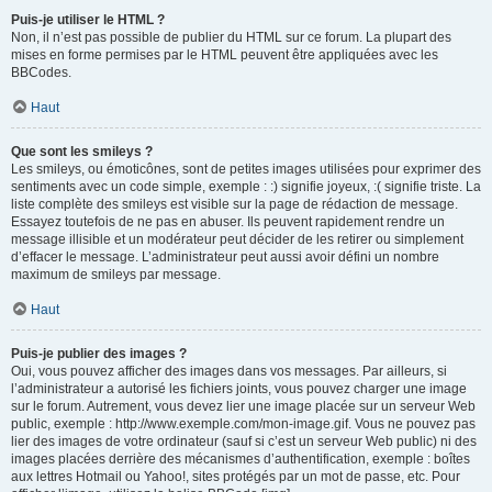
Puis-je utiliser le HTML ?
Non, il n’est pas possible de publier du HTML sur ce forum. La plupart des
mises en forme permises par le HTML peuvent être appliquées avec les
BBCodes.
Haut
Que sont les smileys ?
Les smileys, ou émoticônes, sont de petites images utilisées pour exprimer des
sentiments avec un code simple, exemple : :) signifie joyeux, :( signifie triste. La
liste complète des smileys est visible sur la page de rédaction de message.
Essayez toutefois de ne pas en abuser. Ils peuvent rapidement rendre un
message illisible et un modérateur peut décider de les retirer ou simplement
d’effacer le message. L’administrateur peut aussi avoir défini un nombre
maximum de smileys par message.
Haut
Puis-je publier des images ?
Oui, vous pouvez afficher des images dans vos messages. Par ailleurs, si
l’administrateur a autorisé les fichiers joints, vous pouvez charger une image
sur le forum. Autrement, vous devez lier une image placée sur un serveur Web
public, exemple : http://www.exemple.com/mon-image.gif. Vous ne pouvez pas
lier des images de votre ordinateur (sauf si c’est un serveur Web public) ni des
images placées derrière des mécanismes d’authentification, exemple : boîtes
aux lettres Hotmail ou Yahoo!, sites protégés par un mot de passe, etc. Pour