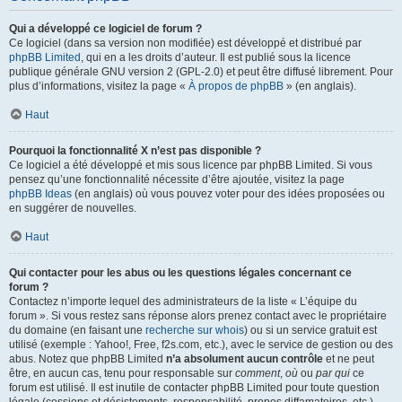
Qui a développé ce logiciel de forum ?
Ce logiciel (dans sa version non modifiée) est développé et distribué par
phpBB Limited
, qui en a les droits d’auteur. Il est publié sous la licence
publique générale GNU version 2 (GPL-2.0) et peut être diffusé librement. Pour
plus d’informations, visitez la page «
À propos de phpBB
» (en anglais).
Haut
Pourquoi la fonctionnalité X n’est pas disponible ?
Ce logiciel a été développé et mis sous licence par phpBB Limited. Si vous
pensez qu’une fonctionnalité nécessite d’être ajoutée, visitez la page
phpBB Ideas
(en anglais) où vous pouvez voter pour des idées proposées ou
en suggérer de nouvelles.
Haut
Qui contacter pour les abus ou les questions légales concernant ce
forum ?
Contactez n’importe lequel des administrateurs de la liste « L’équipe du
forum ». Si vous restez sans réponse alors prenez contact avec le propriétaire
du domaine (en faisant une
recherche sur whois
) ou si un service gratuit est
utilisé (exemple : Yahoo!, Free, f2s.com, etc.), avec le service de gestion ou des
abus. Notez que phpBB Limited
n’a absolument aucun contrôle
et ne peut
être, en aucun cas, tenu pour responsable sur
comment
,
où
ou
par qui
ce
forum est utilisé. Il est inutile de contacter phpBB Limited pour toute question