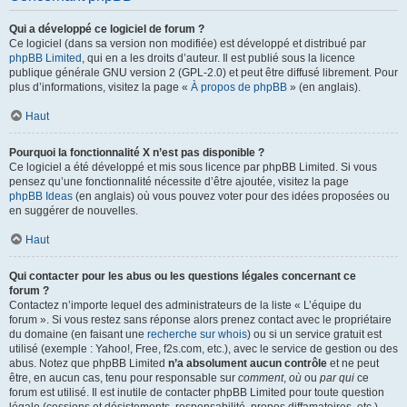
Qui a développé ce logiciel de forum ?
Ce logiciel (dans sa version non modifiée) est développé et distribué par
phpBB Limited
, qui en a les droits d’auteur. Il est publié sous la licence
publique générale GNU version 2 (GPL-2.0) et peut être diffusé librement. Pour
plus d’informations, visitez la page «
À propos de phpBB
» (en anglais).
Haut
Pourquoi la fonctionnalité X n’est pas disponible ?
Ce logiciel a été développé et mis sous licence par phpBB Limited. Si vous
pensez qu’une fonctionnalité nécessite d’être ajoutée, visitez la page
phpBB Ideas
(en anglais) où vous pouvez voter pour des idées proposées ou
en suggérer de nouvelles.
Haut
Qui contacter pour les abus ou les questions légales concernant ce
forum ?
Contactez n’importe lequel des administrateurs de la liste « L’équipe du
forum ». Si vous restez sans réponse alors prenez contact avec le propriétaire
du domaine (en faisant une
recherche sur whois
) ou si un service gratuit est
utilisé (exemple : Yahoo!, Free, f2s.com, etc.), avec le service de gestion ou des
abus. Notez que phpBB Limited
n’a absolument aucun contrôle
et ne peut
être, en aucun cas, tenu pour responsable sur
comment
,
où
ou
par qui
ce
forum est utilisé. Il est inutile de contacter phpBB Limited pour toute question