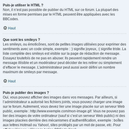
Puis-je utiliser le HTML ?
Non, il n’est pas possible de publier du HTML sur ce forum. La plupart des
mises en forme permises par le HTML peuvent être appliquées avec les
BBCodes.
Haut
Que sont les smileys ?
Les smileys, ou émoticônes, sont de petites images utilisées pour exprimer des
sentiments avec un code simple, exemple : :) signifie joyeux, :( signifie triste. La
liste complète des smileys est visible sur la page de rédaction de message.
Essayez toutefois de ne pas en abuser. Ils peuvent rapidement rendre un
message illisible et un modérateur peut décider de les retirer ou simplement
d’effacer le message. L’administrateur peut aussi avoir défini un nombre
maximum de smileys par message.
Haut
Puis-je publier des images ?
Oui, vous pouvez afficher des images dans vos messages. Par ailleurs, si
l’administrateur a autorisé les fichiers joints, vous pouvez charger une image
sur le forum. Autrement, vous devez lier une image placée sur un serveur Web
public, exemple : http://www.exemple.com/mon-image.gif. Vous ne pouvez pas
lier des images de votre ordinateur (sauf si c’est un serveur Web public) ni des
images placées derrière des mécanismes d’authentification, exemple : boîtes
aux lettres Hotmail ou Yahoo!, sites protégés par un mot de passe, etc. Pour