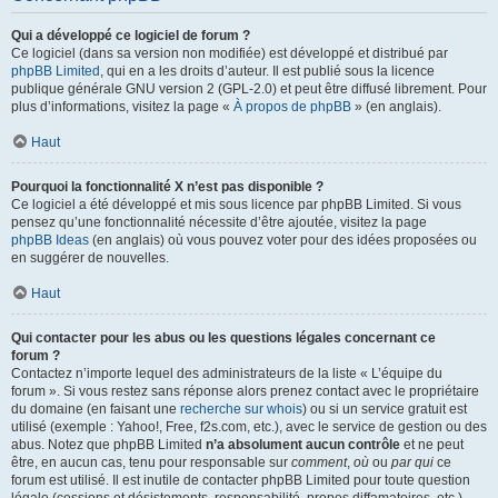
Qui a développé ce logiciel de forum ?
Ce logiciel (dans sa version non modifiée) est développé et distribué par
phpBB Limited
, qui en a les droits d’auteur. Il est publié sous la licence
publique générale GNU version 2 (GPL-2.0) et peut être diffusé librement. Pour
plus d’informations, visitez la page «
À propos de phpBB
» (en anglais).
Haut
Pourquoi la fonctionnalité X n’est pas disponible ?
Ce logiciel a été développé et mis sous licence par phpBB Limited. Si vous
pensez qu’une fonctionnalité nécessite d’être ajoutée, visitez la page
phpBB Ideas
(en anglais) où vous pouvez voter pour des idées proposées ou
en suggérer de nouvelles.
Haut
Qui contacter pour les abus ou les questions légales concernant ce
forum ?
Contactez n’importe lequel des administrateurs de la liste « L’équipe du
forum ». Si vous restez sans réponse alors prenez contact avec le propriétaire
du domaine (en faisant une
recherche sur whois
) ou si un service gratuit est
utilisé (exemple : Yahoo!, Free, f2s.com, etc.), avec le service de gestion ou des
abus. Notez que phpBB Limited
n’a absolument aucun contrôle
et ne peut
être, en aucun cas, tenu pour responsable sur
comment
,
où
ou
par qui
ce
forum est utilisé. Il est inutile de contacter phpBB Limited pour toute question