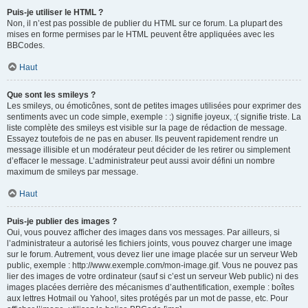
Puis-je utiliser le HTML ?
Non, il n’est pas possible de publier du HTML sur ce forum. La plupart des
mises en forme permises par le HTML peuvent être appliquées avec les
BBCodes.
Haut
Que sont les smileys ?
Les smileys, ou émoticônes, sont de petites images utilisées pour exprimer des
sentiments avec un code simple, exemple : :) signifie joyeux, :( signifie triste. La
liste complète des smileys est visible sur la page de rédaction de message.
Essayez toutefois de ne pas en abuser. Ils peuvent rapidement rendre un
message illisible et un modérateur peut décider de les retirer ou simplement
d’effacer le message. L’administrateur peut aussi avoir défini un nombre
maximum de smileys par message.
Haut
Puis-je publier des images ?
Oui, vous pouvez afficher des images dans vos messages. Par ailleurs, si
l’administrateur a autorisé les fichiers joints, vous pouvez charger une image
sur le forum. Autrement, vous devez lier une image placée sur un serveur Web
public, exemple : http://www.exemple.com/mon-image.gif. Vous ne pouvez pas
lier des images de votre ordinateur (sauf si c’est un serveur Web public) ni des
images placées derrière des mécanismes d’authentification, exemple : boîtes
aux lettres Hotmail ou Yahoo!, sites protégés par un mot de passe, etc. Pour