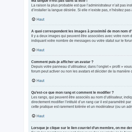
Ma langue n’est pas dans la liste !
La raison la plus probable est que l’administrateur n’ait pas 
d’installer la langue désirée. Si elle n’existe pas, n’hésitez pa
Haut
A quoi correspondent les images à proximité de mon nom d’u
Il y a deux images qui peuvent être associées avec votre nom d’
indiquant votre nombre de messages ou votre statut sur le fo
Haut
Comment puis-je afficher un avatar ?
Depuis votre panneau d’utilisateur, dans l’onglet « profil » vou
forum peut activer ou non les avatars et décider de la manière d
Haut
Qu’est-ce que mon rang et comment le modifier ?
Les rangs, qui peuvent être associés au nom d’utilisateur, ind
directement modifier l’intitulé d’un rang car il est paramétré p
cette pratique est rarement tolérée et un modérateur (ou un ad
Haut
Lorsque je clique sur le lien
courriel
d’un membre, on me de