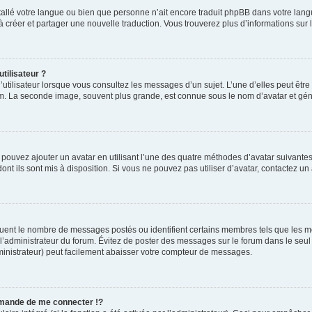
installé votre langue ou bien que personne n’ait encore traduit phpBB dans votre l
s à créer et partager une nouvelle traduction. Vous trouverez plus d’informations sur l
tilisateur ?
utilisateur lorsque vous consultez les messages d’un sujet. L’une d’elles peut êtr
rum. La seconde image, souvent plus grande, est connue sous le nom d’avatar et 
s pouvez ajouter un avatar en utilisant l’une des quatre méthodes d’avatar suivantes 
ont ils sont mis à disposition. Si vous ne pouvez pas utiliser d’avatar, contactez un
iquent le nombre de messages postés ou identifient certains membres tels que les 
ar l’administrateur du forum. Évitez de poster des messages sur le forum dans le seu
ministrateur) peut facilement abaisser votre compteur de messages.
mande de me connecter !?