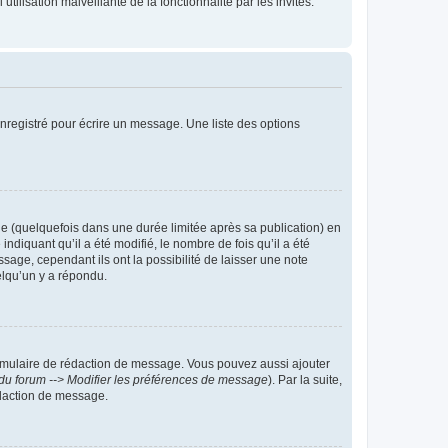
tilisation malveillante de la fonctionnalité par les invités.
nregistré pour écrire un message. Une liste des options
 (quelquefois dans une durée limitée après sa publication) en
iquant qu’il a été modifié, le nombre de fois qu’il a été
sage, cependant ils ont la possibilité de laisser une note
elqu’un y a répondu.
rmulaire de rédaction de message. Vous pouvez aussi ajouter
du forum --> Modifier les préférences de message
). Par la suite,
daction de message.