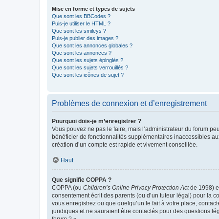
Mise en forme et types de sujets
Que sont les BBCodes ?
Puis-je utiliser le HTML ?
Que sont les smileys ?
Puis-je publier des images ?
Que sont les annonces globales ?
Que sont les annonces ?
Que sont les sujets épinglés ?
Que sont les sujets verrouillés ?
Que sont les icônes de sujet ?
Problèmes de connexion et d’enregistrement
Pourquoi dois-je m’enregistrer ?
Vous pouvez ne pas le faire, mais l’administrateur du forum peu
bénéficier de fonctionnalités supplémentaires inaccessibles au
création d’un compte est rapide et vivement conseillée.
Haut
Que signifie COPPA ?
COPPA (ou
Children’s Online Privacy Protection Act
de 1998) es
consentement écrit des parents (ou d’un tuteur légal) pour la c
vous enregistrez ou que quelqu’un le fait à votre place, contac
juridiques et ne sauraient être contactés pour des questions lé