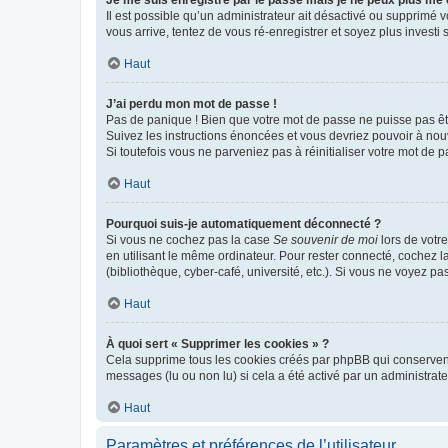
Je me suis enregistré par le passé mais je ne peux plus me
Il est possible qu’un administrateur ait désactivé ou supprimé 
vous arrive, tentez de vous ré-enregistrer et soyez plus investi s
Haut
J’ai perdu mon mot de passe !
Pas de panique ! Bien que votre mot de passe ne puisse pas être
Suivez les instructions énoncées et vous devriez pouvoir à no
Si toutefois vous ne parveniez pas à réinitialiser votre mot de 
Haut
Pourquoi suis-je automatiquement déconnecté ?
Si vous ne cochez pas la case
Se souvenir de moi
lors de votr
en utilisant le même ordinateur. Pour rester connecté, cochez 
(bibliothèque, cyber-café, université, etc.). Si vous ne voyez pa
Haut
À quoi sert « Supprimer les cookies » ?
Cela supprime tous les cookies créés par phpBB qui conservent v
messages (lu ou non lu) si cela a été activé par un administra
Haut
Paramètres et préférences de l’utilisateur