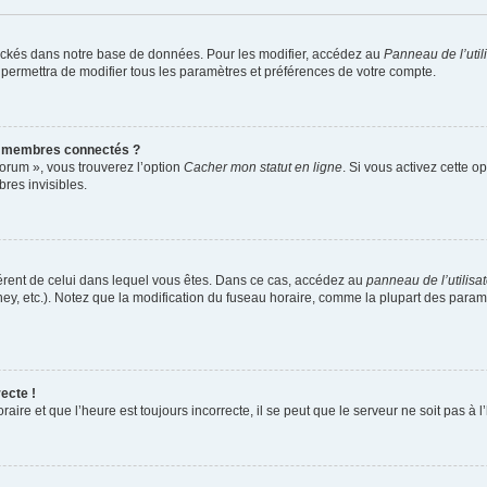
ockés dans notre base de données. Pour les modifier, accédez au
Panneau de l’util
 permettra de modifier tous les paramètres et préférences de votre compte.
s membres connectés ?
forum », vous trouverez l’option
Cacher mon statut en ligne
. Si vous activez cette o
es invisibles.
ifférent de celui dans lequel vous êtes. Dans ce cas, accédez au
panneau de l’utilisa
ney, etc.). Notez que la modification du fuseau horaire, comme la plupart des para
ecte !
aire et que l’heure est toujours incorrecte, il se peut que le serveur ne soit pas à