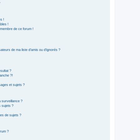
?
s !
bles !
n membre de ce forum !
ateurs de ma liste d’amis ou d’ignorés ?
sultat ?
anche ?!
ages et sujets ?
a surveillance ?
 sujets ?
es de sujets ?
orum ?