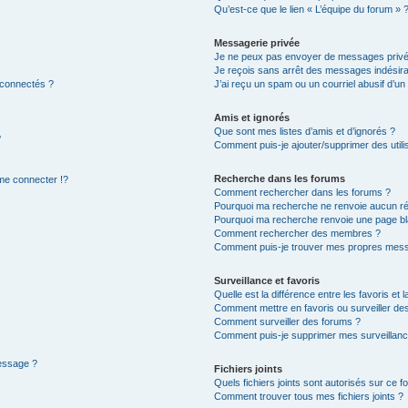
Qu’est-ce que le lien « L’équipe du forum » 
Messagerie privée
Je ne peux pas envoyer de messages privé
Je reçois sans arrêt des messages indésira
 connectés ?
J’ai reçu un spam ou un courriel abusif d’u
Amis et ignorés
Que sont mes listes d’amis et d’ignorés ?
?
Comment puis-je ajouter/supprimer des utilis
Recherche dans les forums
e connecter !?
Comment rechercher dans les forums ?
Pourquoi ma recherche ne renvoie aucun ré
Pourquoi ma recherche renvoie une page bl
Comment rechercher des membres ?
Comment puis-je trouver mes propres mess
Surveillance et favoris
Quelle est la différence entre les favoris et l
Comment mettre en favoris ou surveiller des
Comment surveiller des forums ?
Comment puis-je supprimer mes surveillanc
message ?
Fichiers joints
Quels fichiers joints sont autorisés sur ce f
Comment trouver tous mes fichiers joints ?