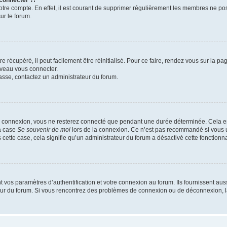
 connecter ?!
votre compte. En effet, il est courant de supprimer régulièrement les membres ne pos
ur le forum.
 récupéré, il peut facilement être réinitialisé. Pour ce faire, rendez vous sur la p
uveau vous connecter.
passe, contactez un administrateur du forum.
e connexion, vous ne resterez connecté que pendant une durée déterminée. Cela em
la case
Se souvenir de moi
lors de la connexion. Ce n’est pas recommandé si vous u
s cette case, cela signifie qu’un administrateur du forum a désactivé cette fonctionna
os paramètres d’authentification et votre connexion au forum. Ils fournissent aussi
teur du forum. Si vous rencontrez des problèmes de connexion ou de déconnexion, l