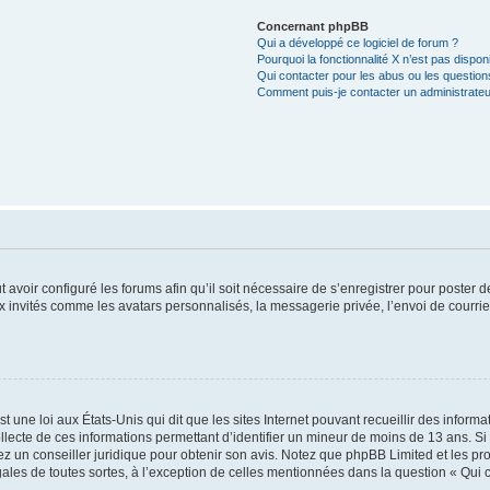
Concernant phpBB
Qui a développé ce logiciel de forum ?
Pourquoi la fonctionnalité X n’est pas dispon
Qui contacter pour les abus ou les questio
Comment puis-je contacter un administrateu
t avoir configuré les forums afin qu’il soit nécessaire de s’enregistrer pour poster
x invités comme les avatars personnalisés, la messagerie privée, l’envoi de courri
t une loi aux États-Unis qui dit que les sites Internet pouvant recueillir des infor
ollecte de ces informations permettant d’identifier un mineur de moins de 13 ans. S
tez un conseiller juridique pour obtenir son avis. Notez que phpBB Limited et les pr
gales de toutes sortes, à l’exception de celles mentionnées dans la question « Qui