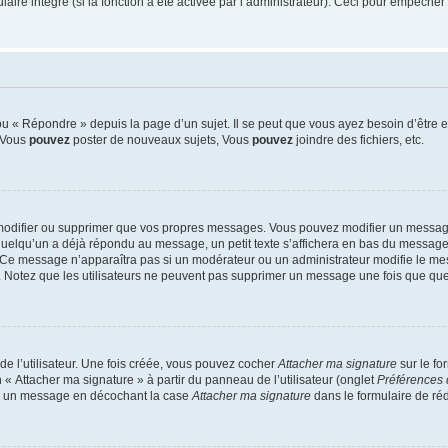
re intégré (si la fonction a été activée par l’administrateur). Ceci pour empêcher l’u
 « Répondre » depuis la page d’un sujet. Il se peut que vous ayez besoin d’être e
: Vous
pouvez
poster de nouveaux sujets, Vous
pouvez
joindre des fichiers, etc.
modifier ou supprimer que vos propres messages. Vous pouvez modifier un message
lqu’un a déjà répondu au message, un petit texte s’affichera en bas du message ind
n. Ce message n’apparaîtra pas si un modérateur ou un administrateur modifie le mes
ive. Notez que les utilisateurs ne peuvent pas supprimer un message une fois que qu
e l’utilisateur. Une fois créée, vous pouvez cocher
Attacher ma signature
sur le fo
 « Attacher ma signature » à partir du panneau de l’utilisateur (onglet
Préférences 
 à un message en décochant la case
Attacher ma signature
dans le formulaire de ré