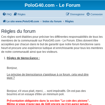
PoloG40.com - Le Forum
FAQ
Règles
S’enregistrer
Connexion
Le site www.PoloG40.com
Index du forum
Règles
Règles du forum
Ces règles sont établies pour préciser les différentes responsabilités de tous les
membres de la communauté sur PoloG40.com - Le Forum. Elles doivent être
acceptées par chacun dans le but de garantir que notre forum fonctionne sans
heurt et procure une expérience ludique et enrichissante pour tous les membres
de notre communauté ainsi que les visiteurs.
Règles de bienscéance :
Bonjour,
Le principe de bienscéance s'applique à ce forum. cela veut dire
quoi ?
Bonjour, s'il vous plait, merci, ... sont impératifs. On est pas des
bourrins et on essaye d'être un minimum poli.
Présentation obligatoire dans la section "Le coin des pistons".
Même si vous n'avez pas de G40 encore ou n'en aurez jamais ...