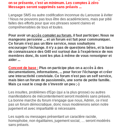
on se présente, c'est un minimum. Les comptes à zéro
Messages seront supprimés sans préavis ...
Langage SMS ou autre codification inconnue du Larousse à éviter
! Nous ne pouvons pas tous être des académiciens, mais par pitié
faites des efforts pour que vos phrases soient claires et
compréhensibles de tous et toutes.
Pour avoir un
accès complet au forum
, il faut participer. Nous ne
mangeons personne ... et un forum est fait pour communiquer.
Ce forum n'est pas un libre service, nous souhaitons
encourager l'échange. il n'y a pas de questions bêtes, et la base
de connaissance des G40 est surtout due à l'expérience de nos
membres donc, ils sont les plus à même de vous renseigner et
aider ...
Concept de base :
Plus on participe plus on a accès à des
documentations, informations, ... pour forcer l'échange et créer
une interactivité conviviale. Ce forum n'est pas un self service,
mais bien un forum de passionnés, une sorte de petite famille.
Mais ça vaut le coup de s'investir un peu ;-)
Les insultes, problèmes d'Ego (qui a la plus grosse) ou autres
manifestations de mécontentement seront modérés sans préavis.
La bonne marche du forum n'engage que nous, Admin, ce n'est
pas un forum démocratique, donc nous modérerons selon notre
jugement et avec impartialité si nécessaire.
Les sujets ou messages présentant un caractère raciste,
homophobe, non égalitaires, jugement social, .... seront modérés
sans préavis.