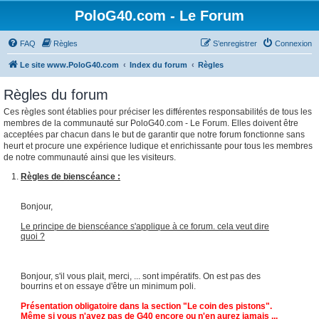
PoloG40.com - Le Forum
FAQ
Règles
S’enregistrer
Connexion
Le site www.PoloG40.com
Index du forum
Règles
Règles du forum
Ces règles sont établies pour préciser les différentes responsabilités de tous les
membres de la communauté sur PoloG40.com - Le Forum. Elles doivent être
acceptées par chacun dans le but de garantir que notre forum fonctionne sans
heurt et procure une expérience ludique et enrichissante pour tous les membres
de notre communauté ainsi que les visiteurs.
Règles de bienscéance :
Bonjour,
Le principe de bienscéance s'applique à ce forum. cela veut dire
quoi ?
Bonjour, s'il vous plait, merci, ... sont impératifs. On est pas des
bourrins et on essaye d'être un minimum poli.
Présentation obligatoire dans la section "Le coin des pistons".
Même si vous n'avez pas de G40 encore ou n'en aurez jamais ...