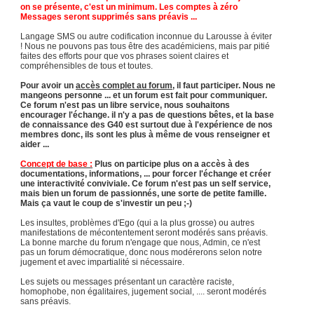
on se présente, c'est un minimum. Les comptes à zéro
Messages seront supprimés sans préavis ...
Langage SMS ou autre codification inconnue du Larousse à éviter
! Nous ne pouvons pas tous être des académiciens, mais par pitié
faites des efforts pour que vos phrases soient claires et
compréhensibles de tous et toutes.
Pour avoir un
accès complet au forum
, il faut participer. Nous ne
mangeons personne ... et un forum est fait pour communiquer.
Ce forum n'est pas un libre service, nous souhaitons
encourager l'échange. il n'y a pas de questions bêtes, et la base
de connaissance des G40 est surtout due à l'expérience de nos
membres donc, ils sont les plus à même de vous renseigner et
aider ...
Concept de base :
Plus on participe plus on a accès à des
documentations, informations, ... pour forcer l'échange et créer
une interactivité conviviale. Ce forum n'est pas un self service,
mais bien un forum de passionnés, une sorte de petite famille.
Mais ça vaut le coup de s'investir un peu ;-)
Les insultes, problèmes d'Ego (qui a la plus grosse) ou autres
manifestations de mécontentement seront modérés sans préavis.
La bonne marche du forum n'engage que nous, Admin, ce n'est
pas un forum démocratique, donc nous modérerons selon notre
jugement et avec impartialité si nécessaire.
Les sujets ou messages présentant un caractère raciste,
homophobe, non égalitaires, jugement social, .... seront modérés
sans préavis.