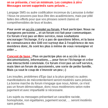
on se présente, c'est un minimum. Les comptes à zéro
Messages seront supprimés sans préavis ...
Langage SMS ou autre codification inconnue du Larousse à éviter
! Nous ne pouvons pas tous être des académiciens, mais par pitié
faites des efforts pour que vos phrases soient claires et
compréhensibles de tous et toutes.
Pour avoir un
accès complet au forum
, il faut participer. Nous ne
mangeons personne ... et un forum est fait pour communiquer.
Ce forum n'est pas un libre service, nous souhaitons
encourager l'échange. il n'y a pas de questions bêtes, et la base
de connaissance des G40 est surtout due à l'expérience de nos
membres donc, ils sont les plus à même de vous renseigner et
aider ...
Concept de base :
Plus on participe plus on a accès à des
documentations, informations, ... pour forcer l'échange et créer
une interactivité conviviale. Ce forum n'est pas un self service,
mais bien un forum de passionnés, une sorte de petite famille.
Mais ça vaut le coup de s'investir un peu ;-)
Les insultes, problèmes d'Ego (qui a la plus grosse) ou autres
manifestations de mécontentement seront modérés sans préavis.
La bonne marche du forum n'engage que nous, Admin, ce n'est
pas un forum démocratique, donc nous modérerons selon notre
jugement et avec impartialité si nécessaire.
Les sujets ou messages présentant un caractère raciste,
homophobe, non égalitaires, jugement social, .... seront modérés
sans préavis.