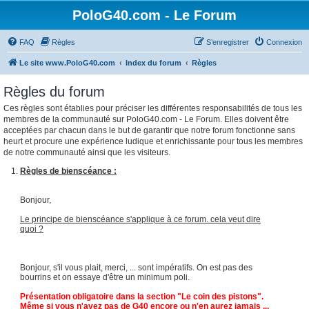
PoloG40.com - Le Forum
FAQ
Règles
S’enregistrer
Connexion
Le site www.PoloG40.com
Index du forum
Règles
Règles du forum
Ces règles sont établies pour préciser les différentes responsabilités de tous les
membres de la communauté sur PoloG40.com - Le Forum. Elles doivent être
acceptées par chacun dans le but de garantir que notre forum fonctionne sans
heurt et procure une expérience ludique et enrichissante pour tous les membres
de notre communauté ainsi que les visiteurs.
Règles de bienscéance :
Bonjour,
Le principe de bienscéance s'applique à ce forum. cela veut dire
quoi ?
Bonjour, s'il vous plait, merci, ... sont impératifs. On est pas des
bourrins et on essaye d'être un minimum poli.
Présentation obligatoire dans la section "Le coin des pistons".
Même si vous n'avez pas de G40 encore ou n'en aurez jamais ...