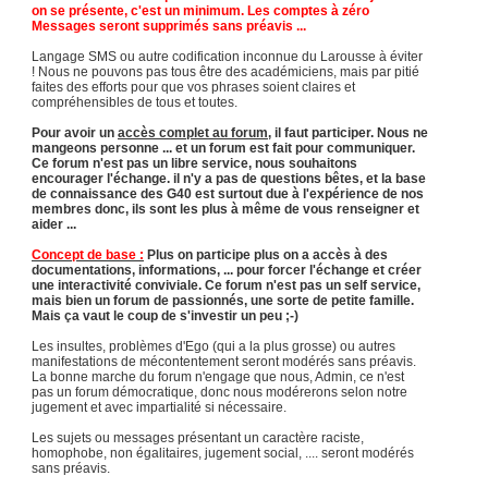
on se présente, c'est un minimum. Les comptes à zéro
Messages seront supprimés sans préavis ...
Langage SMS ou autre codification inconnue du Larousse à éviter
! Nous ne pouvons pas tous être des académiciens, mais par pitié
faites des efforts pour que vos phrases soient claires et
compréhensibles de tous et toutes.
Pour avoir un
accès complet au forum
, il faut participer. Nous ne
mangeons personne ... et un forum est fait pour communiquer.
Ce forum n'est pas un libre service, nous souhaitons
encourager l'échange. il n'y a pas de questions bêtes, et la base
de connaissance des G40 est surtout due à l'expérience de nos
membres donc, ils sont les plus à même de vous renseigner et
aider ...
Concept de base :
Plus on participe plus on a accès à des
documentations, informations, ... pour forcer l'échange et créer
une interactivité conviviale. Ce forum n'est pas un self service,
mais bien un forum de passionnés, une sorte de petite famille.
Mais ça vaut le coup de s'investir un peu ;-)
Les insultes, problèmes d'Ego (qui a la plus grosse) ou autres
manifestations de mécontentement seront modérés sans préavis.
La bonne marche du forum n'engage que nous, Admin, ce n'est
pas un forum démocratique, donc nous modérerons selon notre
jugement et avec impartialité si nécessaire.
Les sujets ou messages présentant un caractère raciste,
homophobe, non égalitaires, jugement social, .... seront modérés
sans préavis.