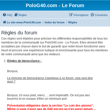
PoloG40.com - Le Forum
FAQ
Règles
S’enregistrer
Connexion
Le site www.PoloG40.com
Index du forum
Règles
Règles du forum
Ces règles sont établies pour préciser les différentes responsabilités de tous les
membres de la communauté sur PoloG40.com - Le Forum. Elles doivent être
acceptées par chacun dans le but de garantir que notre forum fonctionne sans
heurt et procure une expérience ludique et enrichissante pour tous les membres
de notre communauté ainsi que les visiteurs.
Règles de bienscéance :
Bonjour,
Le principe de bienscéance s'applique à ce forum. cela veut dire
quoi ?
Bonjour, s'il vous plait, merci, ... sont impératifs. On est pas des
bourrins et on essaye d'être un minimum poli.
Présentation obligatoire dans la section "Le coin des pistons".
Même si vous n'avez pas de G40 encore ou n'en aurez jamais ...