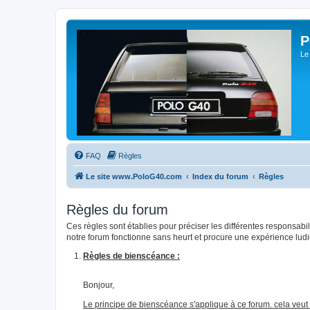
P
Le
FAQ
Règles
Le site www.PoloG40.com
Index du forum
Règles
Règles du forum
Ces règles sont établies pour préciser les différentes responsa
notre forum fonctionne sans heurt et procure une expérience lud
Règles de bienscéance :
Bonjour,
Le principe de bienscéance s'applique à ce forum. cela veut 