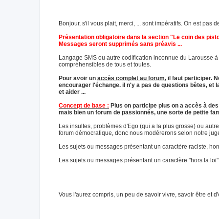
Bonjour, s'il vous plait, merci, ... sont impératifs. On est pa
Présentation obligatoire dans la section "Le coin des pis
Messages seront supprimés sans préavis ...
Langage SMS ou autre codification inconnue du Larousse à év
compréhensibles de tous et toutes.
Pour avoir un
accès complet au forum
, il faut participe
encourager l'échange. il n'y a pas de questions bêtes, e
et aider ...
Concept de base :
Plus on participe plus on a accès à des 
mais bien un forum de passionnés, une sorte de petite famil
Les insultes, problèmes d'Ego (qui a la plus grosse) ou au
forum démocratique, donc nous modérerons selon notre jugem
Les sujets ou messages présentant un caractère raciste, hom
Les sujets ou messages présentant un caractère "hors la loi
Vous l'aurez compris, un peu de savoir vivre, savoir être et 