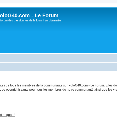
oloG40.com - Le Forum
 forum des passionnés de la fourmi survitaminée !
bilités de tous les membres de la communauté sur PoloG40.com - Le Forum. Elles do
ique et enrichissante pour tous les membres de notre communauté ainsi que les visi
dire quoi ?