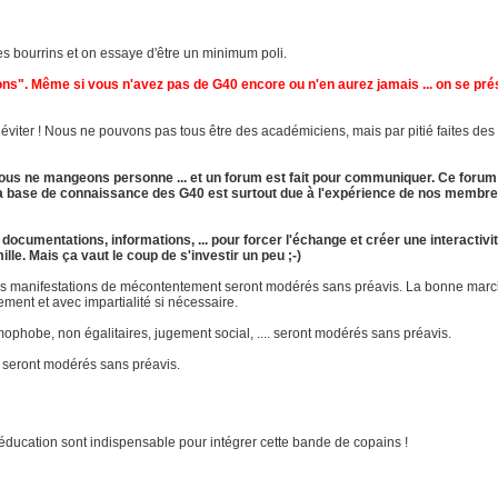
s des bourrins et on essaye d'être un minimum poli.
tons". Même si vous n'avez pas de G40 encore ou n'en aurez jamais ... on se p
iter ! Nous ne pouvons pas tous être des académiciens, mais par pitié faites des e
r. Nous ne mangeons personne ... et un forum est fait pour communiquer. Ce forum
t la base de connaissance des G40 est surtout due à l'expérience de nos membre
documentations, informations, ... pour forcer l'échange et créer une interactivit
le. Mais ça vaut le coup de s'investir un peu ;-)
tres manifestations de mécontentement seront modérés sans préavis. La bonne mar
ent et avec impartialité si nécessaire.
ophobe, non égalitaires, jugement social, .... seront modérés sans préavis.
" seront modérés sans préavis.
d'éducation sont indispensable pour intégrer cette bande de copains !