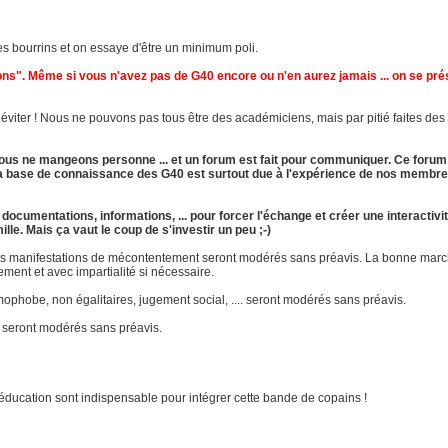
s des bourrins et on essaye d'être un minimum poli.
tons". Même si vous n'avez pas de G40 encore ou n'en aurez jamais ... on se p
iter ! Nous ne pouvons pas tous être des académiciens, mais par pitié faites des e
r. Nous ne mangeons personne ... et un forum est fait pour communiquer. Ce forum
t la base de connaissance des G40 est surtout due à l'expérience de nos membre
documentations, informations, ... pour forcer l'échange et créer une interactivit
le. Mais ça vaut le coup de s'investir un peu ;-)
tres manifestations de mécontentement seront modérés sans préavis. La bonne mar
ent et avec impartialité si nécessaire.
ophobe, non égalitaires, jugement social, .... seront modérés sans préavis.
" seront modérés sans préavis.
d'éducation sont indispensable pour intégrer cette bande de copains !