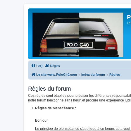
P
Le
FAQ
Règles
Le site www.PoloG40.com
Index du forum
Règles
Règles du forum
Ces règles sont établies pour préciser les différentes responsa
notre forum fonctionne sans heurt et procure une expérience lud
Règles de bienscéance :
Bonjour,
Le principe de bienscéance s'applique à ce forum. cela veut 