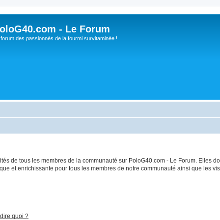
oloG40.com - Le Forum
 forum des passionnés de la fourmi survitaminée !
bilités de tous les membres de la communauté sur PoloG40.com - Le Forum. Elles do
ique et enrichissante pour tous les membres de notre communauté ainsi que les visi
dire quoi ?