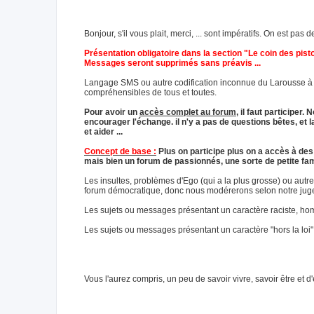
Bonjour, s'il vous plait, merci, ... sont impératifs. On est pa
Présentation obligatoire dans la section "Le coin des pis
Messages seront supprimés sans préavis ...
Langage SMS ou autre codification inconnue du Larousse à év
compréhensibles de tous et toutes.
Pour avoir un
accès complet au forum
, il faut participe
encourager l'échange. il n'y a pas de questions bêtes, e
et aider ...
Concept de base :
Plus on participe plus on a accès à des 
mais bien un forum de passionnés, une sorte de petite famil
Les insultes, problèmes d'Ego (qui a la plus grosse) ou au
forum démocratique, donc nous modérerons selon notre jugem
Les sujets ou messages présentant un caractère raciste, hom
Les sujets ou messages présentant un caractère "hors la loi
Vous l'aurez compris, un peu de savoir vivre, savoir être et 