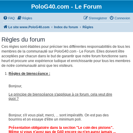
PoloG40.com - Le Forum
FAQ
Règles
S’enregistrer
Connexion
Le site www.PoloG40.com
Index du forum
Règles
Règles du forum
Ces règles sont établies pour préciser les différentes responsabilités de tous les
membres de la communauté sur PoloG40.com - Le Forum. Elles doivent être
acceptées par chacun dans le but de garantir que notre forum fonctionne sans
heurt et procure une expérience ludique et enrichissante pour tous les membres
de notre communauté ainsi que les visiteurs.
Règles de bienscéance :
Bonjour,
Le principe de bienscéance s'applique à ce forum. cela veut dire
quoi ?
Bonjour, s'il vous plait, merci, ... sont impératifs. On est pas des
bourrins et on essaye d'être un minimum poli.
Présentation obligatoire dans la section "Le coin des pistons".
Même si vous n'avez pas de G40 encore ou n'en aurez jamais ...