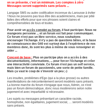
on se présente, c'est un minimum. Les comptes à zéro
Messages seront supprimés sans préavis ...
Langage SMS ou autre codification inconnue du Larousse à éviter
! Nous ne pouvons pas tous être des académiciens, mais par pitié
faites des efforts pour que vos phrases soient claires et
compréhensibles de tous et toutes.
Pour avoir un
accès complet au forum
, il faut participer. Nous ne
mangeons personne ... et un forum est fait pour communiquer.
Ce forum n'est pas un libre service, nous souhaitons
encourager l'échange. il n'y a pas de questions bêtes, et la base
de connaissance des G40 est surtout due à l'expérience de nos
membres donc, ils sont les plus à même de vous renseigner et
aider ...
Concept de base :
Plus on participe plus on a accès à des
documentations, informations, ... pour forcer l'échange et créer
une interactivité conviviale. Ce forum n'est pas un self service,
mais bien un forum de passionnés, une sorte de petite famille.
Mais ça vaut le coup de s'investir un peu ;-)
Les insultes, problèmes d'Ego (qui a la plus grosse) ou autres
manifestations de mécontentement seront modérés sans préavis.
La bonne marche du forum n'engage que nous, Admin, ce n'est
pas un forum démocratique, donc nous modérerons selon notre
jugement et avec impartialité si nécessaire.
Les sujets ou messages présentant un caractère raciste,
homophobe, non égalitaires, jugement social, .... seront modérés
sans préavis.