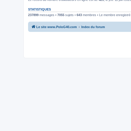
STATISTIQUES
237899
messages •
7055
sujets •
643
membres • Le membre enregistré l
Le site www.PoloG40.com
Index du forum