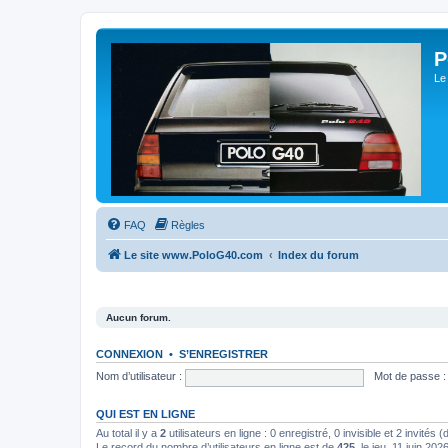
P
Le
FAQ
Règles
Le site www.PoloG40.com
Index du forum
Aucun forum.
CONNEXION
•
S’ENREGISTRER
Nom d’utilisateur :
Mot de passe :
QUI EST EN LIGNE
Au total il y a
2
utilisateurs en ligne : 0 enregistré, 0 invisible et 2 invités
Le record du nombre d’utilisateurs en ligne est de
425
, le jeu. 11 juin 202