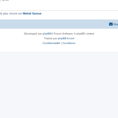
e plus récent est
Mehdi Suisse
.
Nou
Développé par
phpBB
® Forum Software © phpBB Limited
Traduit par
phpBB-fr.com
Confidentialité
|
Conditions