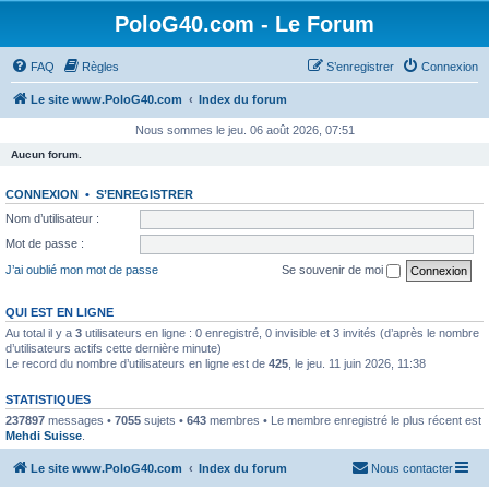
PoloG40.com - Le Forum
FAQ
Règles
S’enregistrer
Connexion
Le site www.PoloG40.com
Index du forum
Nous sommes le jeu. 06 août 2026, 07:51
Aucun forum.
CONNEXION
•
S’ENREGISTRER
Nom d’utilisateur :
Mot de passe :
J’ai oublié mon mot de passe
Se souvenir de moi
QUI EST EN LIGNE
Au total il y a
3
utilisateurs en ligne : 0 enregistré, 0 invisible et 3 invités (d’après le nombre
d’utilisateurs actifs cette dernière minute)
Le record du nombre d’utilisateurs en ligne est de
425
, le jeu. 11 juin 2026, 11:38
STATISTIQUES
237897
messages •
7055
sujets •
643
membres • Le membre enregistré le plus récent est
Mehdi Suisse
.
Le site www.PoloG40.com
Index du forum
Nous contacter