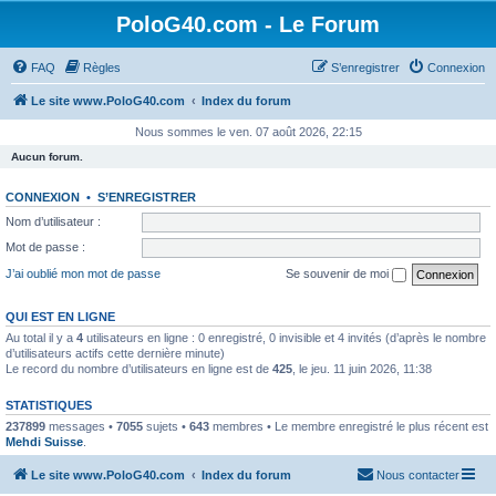
PoloG40.com - Le Forum
FAQ
Règles
S’enregistrer
Connexion
Le site www.PoloG40.com
Index du forum
Nous sommes le ven. 07 août 2026, 22:15
Aucun forum.
CONNEXION
•
S’ENREGISTRER
Nom d’utilisateur :
Mot de passe :
J’ai oublié mon mot de passe
Se souvenir de moi
QUI EST EN LIGNE
Au total il y a
4
utilisateurs en ligne : 0 enregistré, 0 invisible et 4 invités (d’après le nombre
d’utilisateurs actifs cette dernière minute)
Le record du nombre d’utilisateurs en ligne est de
425
, le jeu. 11 juin 2026, 11:38
STATISTIQUES
237899
messages •
7055
sujets •
643
membres • Le membre enregistré le plus récent est
Mehdi Suisse
.
Le site www.PoloG40.com
Index du forum
Nous contacter