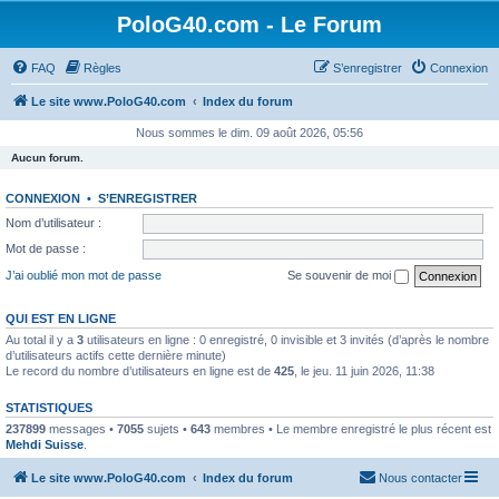
PoloG40.com - Le Forum
FAQ
Règles
S’enregistrer
Connexion
Le site www.PoloG40.com
Index du forum
Nous sommes le dim. 09 août 2026, 05:56
Aucun forum.
CONNEXION
•
S’ENREGISTRER
Nom d’utilisateur :
Mot de passe :
J’ai oublié mon mot de passe
Se souvenir de moi
QUI EST EN LIGNE
Au total il y a
3
utilisateurs en ligne : 0 enregistré, 0 invisible et 3 invités (d’après le nombre
d’utilisateurs actifs cette dernière minute)
Le record du nombre d’utilisateurs en ligne est de
425
, le jeu. 11 juin 2026, 11:38
STATISTIQUES
237899
messages •
7055
sujets •
643
membres • Le membre enregistré le plus récent est
Mehdi Suisse
.
Le site www.PoloG40.com
Index du forum
Nous contacter