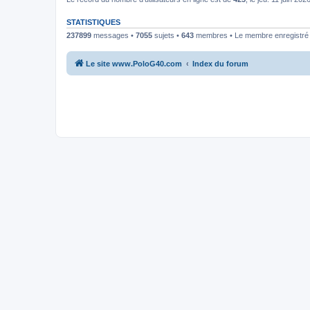
STATISTIQUES
237899
messages •
7055
sujets •
643
membres • Le membre enregistré l
Le site www.PoloG40.com
Index du forum