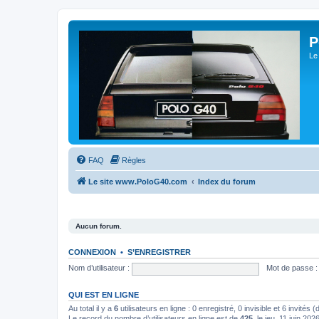
P
Le
FAQ
Règles
Le site www.PoloG40.com
Index du forum
Aucun forum.
CONNEXION
•
S’ENREGISTRER
Nom d’utilisateur :
Mot de passe :
QUI EST EN LIGNE
Au total il y a
6
utilisateurs en ligne : 0 enregistré, 0 invisible et 6 invités
Le record du nombre d’utilisateurs en ligne est de
425
, le jeu. 11 juin 202