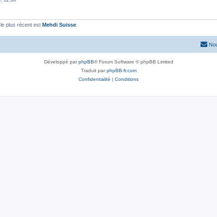
e plus récent est
Mehdi Suisse
.
Nou
Développé par
phpBB
® Forum Software © phpBB Limited
Traduit par
phpBB-fr.com
Confidentialité
|
Conditions