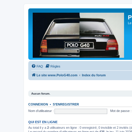
P
Le
FAQ
Règles
Le site www.PoloG40.com
Index du forum
Aucun forum.
CONNEXION
•
S’ENREGISTRER
Nom d’utilisateur :
Mot de passe :
QUI EST EN LIGNE
Au total il y a
2
utilisateurs en ligne : 0 enregistré, 0 invisible et 2 invités
Le record du nombre d’utilisateurs en ligne est de
425
, le jeu. 11 juin 202