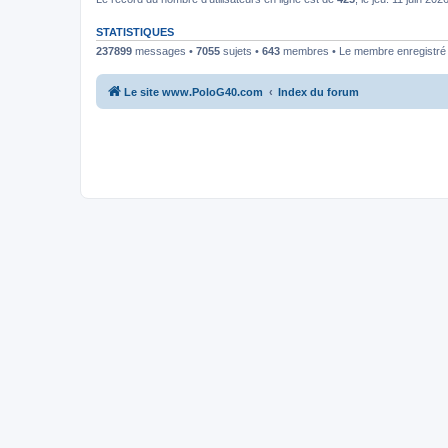
STATISTIQUES
237899
messages •
7055
sujets •
643
membres • Le membre enregistré l
Le site www.PoloG40.com
Index du forum