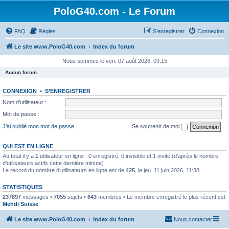
PoloG40.com - Le Forum
FAQ
Règles
S’enregistrer
Connexion
Le site www.PoloG40.com
Index du forum
Nous sommes le ven. 07 août 2026, 03:15
Aucun forum.
CONNEXION
•
S’ENREGISTRER
Nom d’utilisateur :
Mot de passe :
J’ai oublié mon mot de passe
Se souvenir de moi
QUI EST EN LIGNE
Au total il y a
1
utilisateur en ligne : 0 enregistré, 0 invisible et 1 invité (d’après le nombre
d’utilisateurs actifs cette dernière minute)
Le record du nombre d’utilisateurs en ligne est de
425
, le jeu. 11 juin 2026, 11:38
STATISTIQUES
237897
messages •
7055
sujets •
643
membres • Le membre enregistré le plus récent est
Mehdi Suisse
.
Le site www.PoloG40.com
Index du forum
Nous contacter