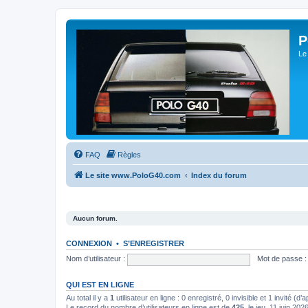
P
Le
FAQ
Règles
Le site www.PoloG40.com
Index du forum
Aucun forum.
CONNEXION
•
S’ENREGISTRER
Nom d’utilisateur :
Mot de passe :
QUI EST EN LIGNE
Au total il y a
1
utilisateur en ligne : 0 enregistré, 0 invisible et 1 invité (d
Le record du nombre d’utilisateurs en ligne est de
425
, le jeu. 11 juin 202