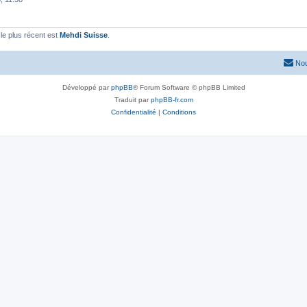
e plus récent est
Mehdi Suisse
.
Nou
Développé par
phpBB
® Forum Software © phpBB Limited
Traduit par
phpBB-fr.com
Confidentialité
|
Conditions