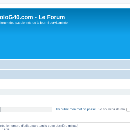
oloG40.com - Le Forum
 forum des passionnés de la fourmi survitaminée !
J’ai oublié mon mot de passe
|
Se souvenir de moi
’après le nombre d’utilisateurs actifs cette dernière minute)
6, 11:38