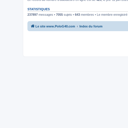
STATISTIQUES
237897
messages •
7055
sujets •
643
membres • Le membre enregistré l
Le site www.PoloG40.com
Index du forum