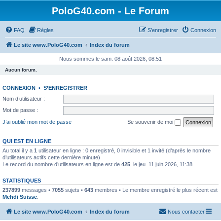
PoloG40.com - Le Forum
FAQ
Règles
S’enregistrer
Connexion
Le site www.PoloG40.com
Index du forum
Nous sommes le sam. 08 août 2026, 08:51
Aucun forum.
CONNEXION
•
S’ENREGISTRER
Nom d’utilisateur :
Mot de passe :
J’ai oublié mon mot de passe
Se souvenir de moi
QUI EST EN LIGNE
Au total il y a
1
utilisateur en ligne : 0 enregistré, 0 invisible et 1 invité (d’après le nombre
d’utilisateurs actifs cette dernière minute)
Le record du nombre d’utilisateurs en ligne est de
425
, le jeu. 11 juin 2026, 11:38
STATISTIQUES
237899
messages •
7055
sujets •
643
membres • Le membre enregistré le plus récent est
Mehdi Suisse
.
Le site www.PoloG40.com
Index du forum
Nous contacter