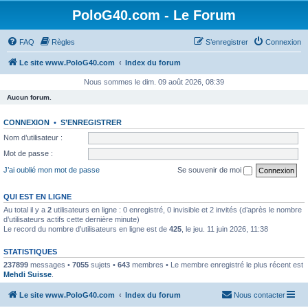
PoloG40.com - Le Forum
FAQ
Règles
S’enregistrer
Connexion
Le site www.PoloG40.com
Index du forum
Nous sommes le dim. 09 août 2026, 08:39
Aucun forum.
CONNEXION
•
S’ENREGISTRER
Nom d’utilisateur :
Mot de passe :
J’ai oublié mon mot de passe
Se souvenir de moi
QUI EST EN LIGNE
Au total il y a
2
utilisateurs en ligne : 0 enregistré, 0 invisible et 2 invités (d’après le nombre
d’utilisateurs actifs cette dernière minute)
Le record du nombre d’utilisateurs en ligne est de
425
, le jeu. 11 juin 2026, 11:38
STATISTIQUES
237899
messages •
7055
sujets •
643
membres • Le membre enregistré le plus récent est
Mehdi Suisse
.
Le site www.PoloG40.com
Index du forum
Nous contacter