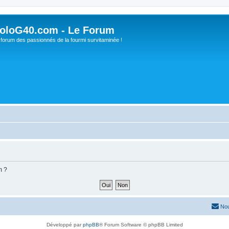
oloG40.com - Le Forum
 forum des passionnés de la fourmi survitaminée !
m ?
Nou
Développé par
phpBB
® Forum Software © phpBB Limited