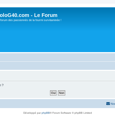
oloG40.com - Le Forum
 forum des passionnés de la fourmi survitaminée !
m ?
Nou
Développé par
phpBB
® Forum Software © phpBB Limited