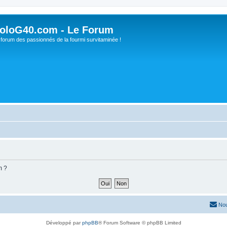
oloG40.com - Le Forum
 forum des passionnés de la fourmi survitaminée !
m ?
Nou
Développé par
phpBB
® Forum Software © phpBB Limited