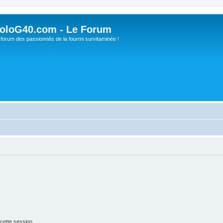
oloG40.com - Le Forum
 forum des passionnés de la fourmi survitaminée !
cette session