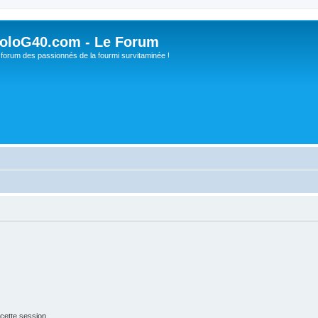
oloG40.com - Le Forum
 forum des passionnés de la fourmi survitaminée !
cette session