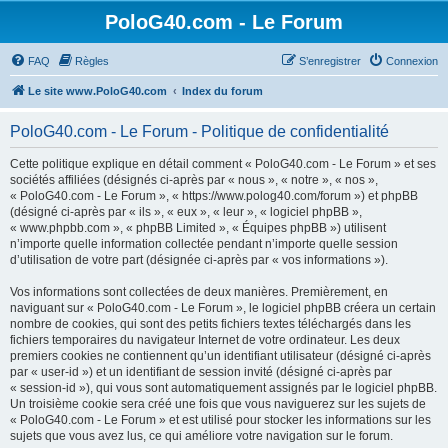
PoloG40.com - Le Forum
FAQ
Règles
S’enregistrer
Connexion
Le site www.PoloG40.com
Index du forum
PoloG40.com - Le Forum - Politique de confidentialité
Cette politique explique en détail comment « PoloG40.com - Le Forum » et ses
sociétés affiliées (désignés ci-après par « nous », « notre », « nos »,
« PoloG40.com - Le Forum », « https://www.polog40.com/forum ») et phpBB
(désigné ci-après par « ils », « eux », « leur », « logiciel phpBB »,
« www.phpbb.com », « phpBB Limited », « Équipes phpBB ») utilisent
n’importe quelle information collectée pendant n’importe quelle session
d’utilisation de votre part (désignée ci-après par « vos informations »).
Vos informations sont collectées de deux manières. Premièrement, en
naviguant sur « PoloG40.com - Le Forum », le logiciel phpBB créera un certain
nombre de cookies, qui sont des petits fichiers textes téléchargés dans les
fichiers temporaires du navigateur Internet de votre ordinateur. Les deux
premiers cookies ne contiennent qu’un identifiant utilisateur (désigné ci-après
par « user-id ») et un identifiant de session invité (désigné ci-après par
« session-id »), qui vous sont automatiquement assignés par le logiciel phpBB.
Un troisième cookie sera créé une fois que vous naviguerez sur les sujets de
« PoloG40.com - Le Forum » et est utilisé pour stocker les informations sur les
sujets que vous avez lus, ce qui améliore votre navigation sur le forum.