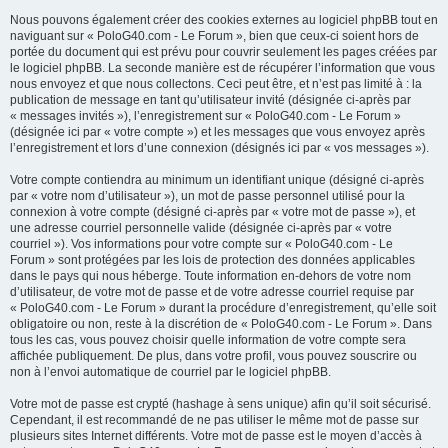
Nous pouvons également créer des cookies externes au logiciel phpBB tout en
naviguant sur « PoloG40.com - Le Forum », bien que ceux-ci soient hors de
portée du document qui est prévu pour couvrir seulement les pages créées par
le logiciel phpBB. La seconde manière est de récupérer l’information que vous
nous envoyez et que nous collectons. Ceci peut être, et n’est pas limité à : la
publication de message en tant qu’utilisateur invité (désignée ci-après par
« messages invités »), l’enregistrement sur « PoloG40.com - Le Forum »
(désignée ici par « votre compte ») et les messages que vous envoyez après
l’enregistrement et lors d’une connexion (désignés ici par « vos messages »).
Votre compte contiendra au minimum un identifiant unique (désigné ci-après
par « votre nom d’utilisateur »), un mot de passe personnel utilisé pour la
connexion à votre compte (désigné ci-après par « votre mot de passe »), et
une adresse courriel personnelle valide (désignée ci-après par « votre
courriel »). Vos informations pour votre compte sur « PoloG40.com - Le
Forum » sont protégées par les lois de protection des données applicables
dans le pays qui nous héberge. Toute information en-dehors de votre nom
d’utilisateur, de votre mot de passe et de votre adresse courriel requise par
« PoloG40.com - Le Forum » durant la procédure d’enregistrement, qu’elle soit
obligatoire ou non, reste à la discrétion de « PoloG40.com - Le Forum ». Dans
tous les cas, vous pouvez choisir quelle information de votre compte sera
affichée publiquement. De plus, dans votre profil, vous pouvez souscrire ou
non à l’envoi automatique de courriel par le logiciel phpBB.
Votre mot de passe est crypté (hashage à sens unique) afin qu’il soit sécurisé.
Cependant, il est recommandé de ne pas utiliser le même mot de passe sur
plusieurs sites Internet différents. Votre mot de passe est le moyen d’accès à