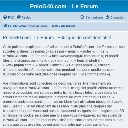
PoloG40.com - Le Forum
FAQ
Règles
S’enregistrer
Connexion
Le site www.PoloG40.com
Index du forum
PoloG40.com - Le Forum - Politique de confidentialité
Cette politique explique en détail comment « PoloG40.com - Le Forum » et ses
sociétés affiliées (désignés ci-après par « nous », « notre », « nos »,
« PoloG40.com - Le Forum », « https://www.polog40.com/forum ») et phpBB
(désigné ci-après par « ils », « eux », « leur », « logiciel phpBB »,
« www.phpbb.com », « phpBB Limited », « Équipes phpBB ») utilisent
n’importe quelle information collectée pendant n’importe quelle session
d’utilisation de votre part (désignée ci-après par « vos informations »).
Vos informations sont collectées de deux manières. Premièrement, en
naviguant sur « PoloG40.com - Le Forum », le logiciel phpBB créera un certain
nombre de cookies, qui sont des petits fichiers textes téléchargés dans les
fichiers temporaires du navigateur Internet de votre ordinateur. Les deux
premiers cookies ne contiennent qu’un identifiant utilisateur (désigné ci-après
par « user-id ») et un identifiant de session invité (désigné ci-après par
« session-id »), qui vous sont automatiquement assignés par le logiciel phpBB.
Un troisième cookie sera créé une fois que vous naviguerez sur les sujets de
« PoloG40.com - Le Forum » et est utilisé pour stocker les informations sur les
sujets que vous avez lus, ce qui améliore votre navigation sur le forum.