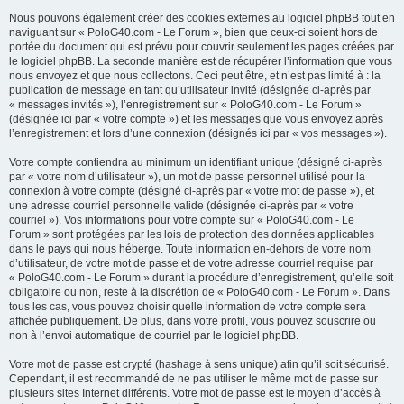
Nous pouvons également créer des cookies externes au logiciel phpBB tout en
naviguant sur « PoloG40.com - Le Forum », bien que ceux-ci soient hors de
portée du document qui est prévu pour couvrir seulement les pages créées par
le logiciel phpBB. La seconde manière est de récupérer l’information que vous
nous envoyez et que nous collectons. Ceci peut être, et n’est pas limité à : la
publication de message en tant qu’utilisateur invité (désignée ci-après par
« messages invités »), l’enregistrement sur « PoloG40.com - Le Forum »
(désignée ici par « votre compte ») et les messages que vous envoyez après
l’enregistrement et lors d’une connexion (désignés ici par « vos messages »).
Votre compte contiendra au minimum un identifiant unique (désigné ci-après
par « votre nom d’utilisateur »), un mot de passe personnel utilisé pour la
connexion à votre compte (désigné ci-après par « votre mot de passe »), et
une adresse courriel personnelle valide (désignée ci-après par « votre
courriel »). Vos informations pour votre compte sur « PoloG40.com - Le
Forum » sont protégées par les lois de protection des données applicables
dans le pays qui nous héberge. Toute information en-dehors de votre nom
d’utilisateur, de votre mot de passe et de votre adresse courriel requise par
« PoloG40.com - Le Forum » durant la procédure d’enregistrement, qu’elle soit
obligatoire ou non, reste à la discrétion de « PoloG40.com - Le Forum ». Dans
tous les cas, vous pouvez choisir quelle information de votre compte sera
affichée publiquement. De plus, dans votre profil, vous pouvez souscrire ou
non à l’envoi automatique de courriel par le logiciel phpBB.
Votre mot de passe est crypté (hashage à sens unique) afin qu’il soit sécurisé.
Cependant, il est recommandé de ne pas utiliser le même mot de passe sur
plusieurs sites Internet différents. Votre mot de passe est le moyen d’accès à