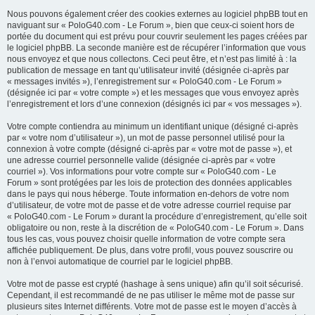
Nous pouvons également créer des cookies externes au logiciel phpBB tout en
naviguant sur « PoloG40.com - Le Forum », bien que ceux-ci soient hors de
portée du document qui est prévu pour couvrir seulement les pages créées par
le logiciel phpBB. La seconde manière est de récupérer l’information que vous
nous envoyez et que nous collectons. Ceci peut être, et n’est pas limité à : la
publication de message en tant qu’utilisateur invité (désignée ci-après par
« messages invités »), l’enregistrement sur « PoloG40.com - Le Forum »
(désignée ici par « votre compte ») et les messages que vous envoyez après
l’enregistrement et lors d’une connexion (désignés ici par « vos messages »).
Votre compte contiendra au minimum un identifiant unique (désigné ci-après
par « votre nom d’utilisateur »), un mot de passe personnel utilisé pour la
connexion à votre compte (désigné ci-après par « votre mot de passe »), et
une adresse courriel personnelle valide (désignée ci-après par « votre
courriel »). Vos informations pour votre compte sur « PoloG40.com - Le
Forum » sont protégées par les lois de protection des données applicables
dans le pays qui nous héberge. Toute information en-dehors de votre nom
d’utilisateur, de votre mot de passe et de votre adresse courriel requise par
« PoloG40.com - Le Forum » durant la procédure d’enregistrement, qu’elle soit
obligatoire ou non, reste à la discrétion de « PoloG40.com - Le Forum ». Dans
tous les cas, vous pouvez choisir quelle information de votre compte sera
affichée publiquement. De plus, dans votre profil, vous pouvez souscrire ou
non à l’envoi automatique de courriel par le logiciel phpBB.
Votre mot de passe est crypté (hashage à sens unique) afin qu’il soit sécurisé.
Cependant, il est recommandé de ne pas utiliser le même mot de passe sur
plusieurs sites Internet différents. Votre mot de passe est le moyen d’accès à