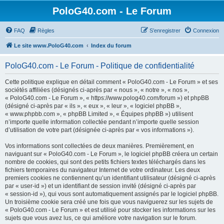
PoloG40.com - Le Forum
FAQ
Règles
S’enregistrer
Connexion
Le site www.PoloG40.com
Index du forum
PoloG40.com - Le Forum - Politique de confidentialité
Cette politique explique en détail comment « PoloG40.com - Le Forum » et ses
sociétés affiliées (désignés ci-après par « nous », « notre », « nos »,
« PoloG40.com - Le Forum », « https://www.polog40.com/forum ») et phpBB
(désigné ci-après par « ils », « eux », « leur », « logiciel phpBB »,
« www.phpbb.com », « phpBB Limited », « Équipes phpBB ») utilisent
n’importe quelle information collectée pendant n’importe quelle session
d’utilisation de votre part (désignée ci-après par « vos informations »).
Vos informations sont collectées de deux manières. Premièrement, en
naviguant sur « PoloG40.com - Le Forum », le logiciel phpBB créera un certain
nombre de cookies, qui sont des petits fichiers textes téléchargés dans les
fichiers temporaires du navigateur Internet de votre ordinateur. Les deux
premiers cookies ne contiennent qu’un identifiant utilisateur (désigné ci-après
par « user-id ») et un identifiant de session invité (désigné ci-après par
« session-id »), qui vous sont automatiquement assignés par le logiciel phpBB.
Un troisième cookie sera créé une fois que vous naviguerez sur les sujets de
« PoloG40.com - Le Forum » et est utilisé pour stocker les informations sur les
sujets que vous avez lus, ce qui améliore votre navigation sur le forum.