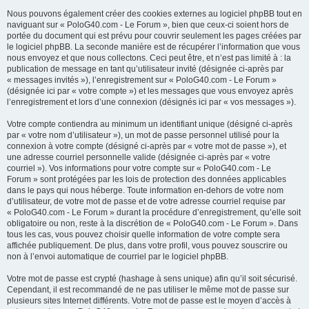
Nous pouvons également créer des cookies externes au logiciel phpBB tout en
naviguant sur « PoloG40.com - Le Forum », bien que ceux-ci soient hors de
portée du document qui est prévu pour couvrir seulement les pages créées par
le logiciel phpBB. La seconde manière est de récupérer l’information que vous
nous envoyez et que nous collectons. Ceci peut être, et n’est pas limité à : la
publication de message en tant qu’utilisateur invité (désignée ci-après par
« messages invités »), l’enregistrement sur « PoloG40.com - Le Forum »
(désignée ici par « votre compte ») et les messages que vous envoyez après
l’enregistrement et lors d’une connexion (désignés ici par « vos messages »).
Votre compte contiendra au minimum un identifiant unique (désigné ci-après
par « votre nom d’utilisateur »), un mot de passe personnel utilisé pour la
connexion à votre compte (désigné ci-après par « votre mot de passe »), et
une adresse courriel personnelle valide (désignée ci-après par « votre
courriel »). Vos informations pour votre compte sur « PoloG40.com - Le
Forum » sont protégées par les lois de protection des données applicables
dans le pays qui nous héberge. Toute information en-dehors de votre nom
d’utilisateur, de votre mot de passe et de votre adresse courriel requise par
« PoloG40.com - Le Forum » durant la procédure d’enregistrement, qu’elle soit
obligatoire ou non, reste à la discrétion de « PoloG40.com - Le Forum ». Dans
tous les cas, vous pouvez choisir quelle information de votre compte sera
affichée publiquement. De plus, dans votre profil, vous pouvez souscrire ou
non à l’envoi automatique de courriel par le logiciel phpBB.
Votre mot de passe est crypté (hashage à sens unique) afin qu’il soit sécurisé.
Cependant, il est recommandé de ne pas utiliser le même mot de passe sur
plusieurs sites Internet différents. Votre mot de passe est le moyen d’accès à