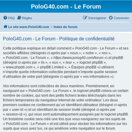
PoloG40.com - Le Forum
FAQ
Règles
S’enregistrer
Connexion
Le site www.PoloG40.com
Index du forum
PoloG40.com - Le Forum - Politique de confidentialité
Cette politique explique en détail comment « PoloG40.com - Le Forum » et ses
sociétés affiliées (désignés ci-après par « nous », « notre », « nos »,
« PoloG40.com - Le Forum », « https://www.polog40.com/forum ») et phpBB
(désigné ci-après par « ils », « eux », « leur », « logiciel phpBB »,
« www.phpbb.com », « phpBB Limited », « Équipes phpBB ») utilisent
n’importe quelle information collectée pendant n’importe quelle session
d’utilisation de votre part (désignée ci-après par « vos informations »).
Vos informations sont collectées de deux manières. Premièrement, en
naviguant sur « PoloG40.com - Le Forum », le logiciel phpBB créera un certain
nombre de cookies, qui sont des petits fichiers textes téléchargés dans les
fichiers temporaires du navigateur Internet de votre ordinateur. Les deux
premiers cookies ne contiennent qu’un identifiant utilisateur (désigné ci-après
par « user-id ») et un identifiant de session invité (désigné ci-après par
« session-id »), qui vous sont automatiquement assignés par le logiciel phpBB.
Un troisième cookie sera créé une fois que vous naviguerez sur les sujets de
« PoloG40.com - Le Forum » et est utilisé pour stocker les informations sur les
sujets que vous avez lus, ce qui améliore votre navigation sur le forum.