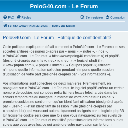
PoloG40.com - Le Forum
FAQ
Règles
S’enregistrer
Connexion
Le site www.PoloG40.com
Index du forum
PoloG40.com - Le Forum - Politique de confidentialité
Cette politique explique en détail comment « PoloG40.com - Le Forum » et ses
sociétés affiliées (désignés ci-après par « nous », « notre », « nos »,
« PoloG40.com - Le Forum », « https://www.polog40.com/forum ») et phpBB
(désigné ci-après par « ils », « eux », « leur », « logiciel phpBB »,
« www.phpbb.com », « phpBB Limited », « Équipes phpBB ») utilisent
n’importe quelle information collectée pendant n’importe quelle session
d’utilisation de votre part (désignée ci-après par « vos informations »).
Vos informations sont collectées de deux manières. Premièrement, en
naviguant sur « PoloG40.com - Le Forum », le logiciel phpBB créera un certain
nombre de cookies, qui sont des petits fichiers textes téléchargés dans les
fichiers temporaires du navigateur Internet de votre ordinateur. Les deux
premiers cookies ne contiennent qu’un identifiant utilisateur (désigné ci-après
par « user-id ») et un identifiant de session invité (désigné ci-après par
« session-id »), qui vous sont automatiquement assignés par le logiciel phpBB.
Un troisième cookie sera créé une fois que vous naviguerez sur les sujets de
« PoloG40.com - Le Forum » et est utilisé pour stocker les informations sur les
sujets que vous avez lus, ce qui améliore votre navigation sur le forum.