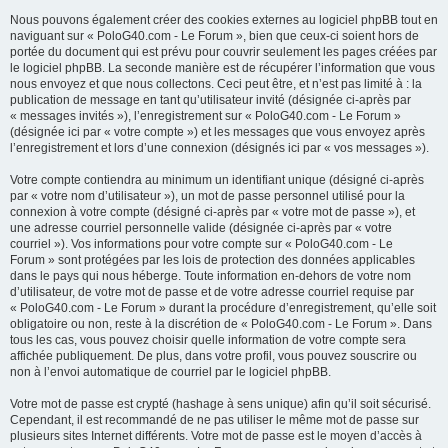
Nous pouvons également créer des cookies externes au logiciel phpBB tout en
naviguant sur « PoloG40.com - Le Forum », bien que ceux-ci soient hors de
portée du document qui est prévu pour couvrir seulement les pages créées par
le logiciel phpBB. La seconde manière est de récupérer l’information que vous
nous envoyez et que nous collectons. Ceci peut être, et n’est pas limité à : la
publication de message en tant qu’utilisateur invité (désignée ci-après par
« messages invités »), l’enregistrement sur « PoloG40.com - Le Forum »
(désignée ici par « votre compte ») et les messages que vous envoyez après
l’enregistrement et lors d’une connexion (désignés ici par « vos messages »).
Votre compte contiendra au minimum un identifiant unique (désigné ci-après
par « votre nom d’utilisateur »), un mot de passe personnel utilisé pour la
connexion à votre compte (désigné ci-après par « votre mot de passe »), et
une adresse courriel personnelle valide (désignée ci-après par « votre
courriel »). Vos informations pour votre compte sur « PoloG40.com - Le
Forum » sont protégées par les lois de protection des données applicables
dans le pays qui nous héberge. Toute information en-dehors de votre nom
d’utilisateur, de votre mot de passe et de votre adresse courriel requise par
« PoloG40.com - Le Forum » durant la procédure d’enregistrement, qu’elle soit
obligatoire ou non, reste à la discrétion de « PoloG40.com - Le Forum ». Dans
tous les cas, vous pouvez choisir quelle information de votre compte sera
affichée publiquement. De plus, dans votre profil, vous pouvez souscrire ou
non à l’envoi automatique de courriel par le logiciel phpBB.
Votre mot de passe est crypté (hashage à sens unique) afin qu’il soit sécurisé.
Cependant, il est recommandé de ne pas utiliser le même mot de passe sur
plusieurs sites Internet différents. Votre mot de passe est le moyen d’accès à