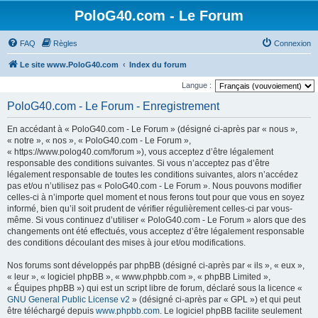
PoloG40.com - Le Forum
FAQ
Règles
Connexion
Le site www.PoloG40.com
Index du forum
Langue :
PoloG40.com - Le Forum - Enregistrement
En accédant à « PoloG40.com - Le Forum » (désigné ci-après par « nous »,
« notre », « nos », « PoloG40.com - Le Forum »,
« https://www.polog40.com/forum »), vous acceptez d’être légalement
responsable des conditions suivantes. Si vous n’acceptez pas d’être
légalement responsable de toutes les conditions suivantes, alors n’accédez
pas et/ou n’utilisez pas « PoloG40.com - Le Forum ». Nous pouvons modifier
celles-ci à n’importe quel moment et nous ferons tout pour que vous en soyez
informé, bien qu’il soit prudent de vérifier régulièrement celles-ci par vous-
même. Si vous continuez d’utiliser « PoloG40.com - Le Forum » alors que des
changements ont été effectués, vous acceptez d’être légalement responsable
des conditions découlant des mises à jour et/ou modifications.
Nos forums sont développés par phpBB (désigné ci-après par « ils », « eux »,
« leur », « logiciel phpBB », « www.phpbb.com », « phpBB Limited »,
« Équipes phpBB ») qui est un script libre de forum, déclaré sous la licence «
GNU General Public License v2
» (désigné ci-après par « GPL ») et qui peut
être téléchargé depuis
www.phpbb.com
. Le logiciel phpBB facilite seulement