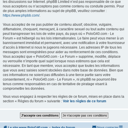
les discussions sur Internet. phpBB Limited n’est pas responsable de ce que
nous acceptons ou n’acceptons pas comme contenu ou conduite permis. Pour
de plus amples informations au sujet de phpBB, veuillez consulter :
https://www.phpbb.com/
.
Vous acceptez de ne pas publier de contenu abusif, obscène, vulgaire,
diffamatoire, choquant, menaçant, à caractère sexuel ou tout autre contenu qui
peut transgresser les lois de votre pays, du pays où « PoloG40.com - Le
Forum » est hébergé ou les lois internationales. Le faire peut vous mener à un
bannissement immédiat et permanent, avec une notification à votre fournisseur
d’accès à Internet si nous le jugeons nécessaire. Les adresses IP de tous les
messages sont enregistrées pour aider au renforcement de ces conditions.
Vous acceptez que « PoloG40.com - Le Forum » supprime, modifie, déplace
ou verrouille n’importe quel sujet lorsque nous estimons que cela est
nécessaire. En tant que membre, vous acceptez que toutes les informations
que vous avez saisies soient stockées dans notre base de données. Bien que
ces informations ne soient pas diffusées à une tierce partie sans votre
consentement, ni « PoloG40.com - Le Forum », ni phpBB ne pourront être
tenus comme responsables en cas de tentative de piratage visant à
compromettre les données.
Vous vous engagez à respecter les règles de ce forum, mises en place dans la
section « Règles du forum » suivante :
Voir les règles de ce forum
Le site www.PoloG40.com
Index du forum
Nous contacter