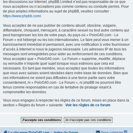
les discussions sur Internet. phpBB Limited n’est pas responsable de ce que
nous acceptons ou n’acceptons pas comme contenu ou conduite permis. Pour
de plus amples informations au sujet de phpBB, veuillez consulter :
https://www.phpbb.com/
.
Vous acceptez de ne pas publier de contenu abusif, obscène, vulgaire,
diffamatoire, choquant, menaçant, à caractère sexuel ou tout autre contenu qui
peut transgresser les lois de votre pays, du pays où « PoloG40.com - Le
Forum » est hébergé ou les lois internationales. Le faire peut vous mener à un
bannissement immédiat et permanent, avec une notification à votre fournisseur
d’accès à Internet si nous le jugeons nécessaire. Les adresses IP de tous les
messages sont enregistrées pour aider au renforcement de ces conditions.
Vous acceptez que « PoloG40.com - Le Forum » supprime, modifie, déplace
ou verrouille n’importe quel sujet lorsque nous estimons que cela est
nécessaire. En tant que membre, vous acceptez que toutes les informations
que vous avez saisies soient stockées dans notre base de données. Bien que
ces informations ne soient pas diffusées à une tierce partie sans votre
consentement, ni « PoloG40.com - Le Forum », ni phpBB ne pourront être
tenus comme responsables en cas de tentative de piratage visant à
compromettre les données.
Vous vous engagez à respecter les règles de ce forum, mises en place dans la
section « Règles du forum » suivante :
Voir les règles de ce forum
Le site www.PoloG40.com
Index du forum
Nous contacter