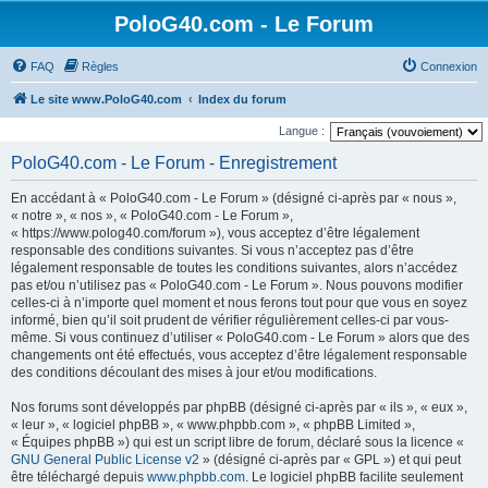
PoloG40.com - Le Forum
FAQ
Règles
Connexion
Le site www.PoloG40.com
Index du forum
Langue :
PoloG40.com - Le Forum - Enregistrement
En accédant à « PoloG40.com - Le Forum » (désigné ci-après par « nous »,
« notre », « nos », « PoloG40.com - Le Forum »,
« https://www.polog40.com/forum »), vous acceptez d’être légalement
responsable des conditions suivantes. Si vous n’acceptez pas d’être
légalement responsable de toutes les conditions suivantes, alors n’accédez
pas et/ou n’utilisez pas « PoloG40.com - Le Forum ». Nous pouvons modifier
celles-ci à n’importe quel moment et nous ferons tout pour que vous en soyez
informé, bien qu’il soit prudent de vérifier régulièrement celles-ci par vous-
même. Si vous continuez d’utiliser « PoloG40.com - Le Forum » alors que des
changements ont été effectués, vous acceptez d’être légalement responsable
des conditions découlant des mises à jour et/ou modifications.
Nos forums sont développés par phpBB (désigné ci-après par « ils », « eux »,
« leur », « logiciel phpBB », « www.phpbb.com », « phpBB Limited »,
« Équipes phpBB ») qui est un script libre de forum, déclaré sous la licence «
GNU General Public License v2
» (désigné ci-après par « GPL ») et qui peut
être téléchargé depuis
www.phpbb.com
. Le logiciel phpBB facilite seulement