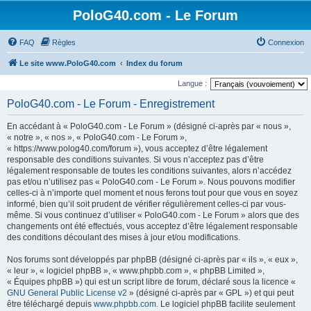
PoloG40.com - Le Forum
FAQ
Règles
Connexion
Le site www.PoloG40.com
Index du forum
Langue :
PoloG40.com - Le Forum - Enregistrement
En accédant à « PoloG40.com - Le Forum » (désigné ci-après par « nous »,
« notre », « nos », « PoloG40.com - Le Forum »,
« https://www.polog40.com/forum »), vous acceptez d’être légalement
responsable des conditions suivantes. Si vous n’acceptez pas d’être
légalement responsable de toutes les conditions suivantes, alors n’accédez
pas et/ou n’utilisez pas « PoloG40.com - Le Forum ». Nous pouvons modifier
celles-ci à n’importe quel moment et nous ferons tout pour que vous en soyez
informé, bien qu’il soit prudent de vérifier régulièrement celles-ci par vous-
même. Si vous continuez d’utiliser « PoloG40.com - Le Forum » alors que des
changements ont été effectués, vous acceptez d’être légalement responsable
des conditions découlant des mises à jour et/ou modifications.
Nos forums sont développés par phpBB (désigné ci-après par « ils », « eux »,
« leur », « logiciel phpBB », « www.phpbb.com », « phpBB Limited »,
« Équipes phpBB ») qui est un script libre de forum, déclaré sous la licence «
GNU General Public License v2
» (désigné ci-après par « GPL ») et qui peut
être téléchargé depuis
www.phpbb.com
. Le logiciel phpBB facilite seulement