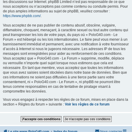
les discussions sur Internet. phpBB Limited n’est pas responsable de ce que
nous acceptons ou n’acceptons pas comme contenu ou conduite permis. Pour
de plus amples informations au sujet de phpBB, veuillez consulter :
https://www.phpbb.com/
.
Vous acceptez de ne pas publier de contenu abusif, obscène, vulgaire,
diffamatoire, choquant, menaçant, à caractère sexuel ou tout autre contenu qui
peut transgresser les lois de votre pays, du pays où « PoloG40.com - Le
Forum » est hébergé ou les lois internationales. Le faire peut vous mener à un
bannissement immédiat et permanent, avec une notification à votre fournisseur
d’accès à Internet si nous le jugeons nécessaire. Les adresses IP de tous les
messages sont enregistrées pour aider au renforcement de ces conditions.
Vous acceptez que « PoloG40.com - Le Forum » supprime, modifie, déplace
ou verrouille n’importe quel sujet lorsque nous estimons que cela est
nécessaire. En tant que membre, vous acceptez que toutes les informations
que vous avez saisies soient stockées dans notre base de données. Bien que
ces informations ne soient pas diffusées à une tierce partie sans votre
consentement, ni « PoloG40.com - Le Forum », ni phpBB ne pourront être
tenus comme responsables en cas de tentative de piratage visant à
compromettre les données.
Vous vous engagez à respecter les règles de ce forum, mises en place dans la
section « Règles du forum » suivante :
Voir les règles de ce forum
Le site www.PoloG40.com
Index du forum
Nous contacter