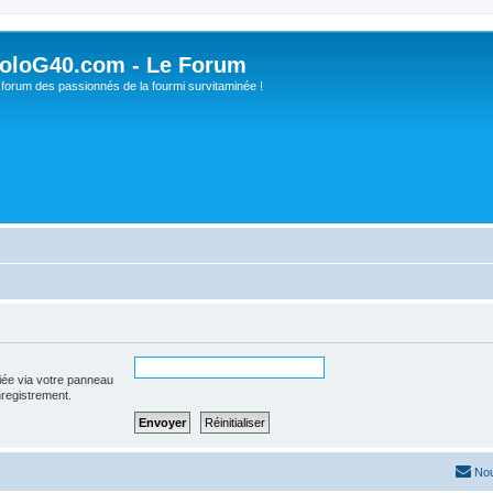
oloG40.com - Le Forum
 forum des passionnés de la fourmi survitaminée !
iée via votre panneau
enregistrement.
Nou