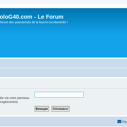
oloG40.com - Le Forum
 forum des passionnés de la fourmi survitaminée !
iée via votre panneau
enregistrement.
Nou