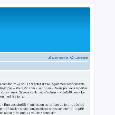
S’enregistrer
Connexion
0.com/forum »), vous acceptez d’être légalement responsable
utilisez pas « PoloG40.com - Le Forum ». Nous pouvons modifier
par vous-même. Si vous continuez d’utiliser « PoloG40.com - Le
ou modifications.
 « Équipes phpBB ») qui est un script libre de forum, déclaré
l phpBB facilite seulement les discussions sur Internet. phpBB
 au sujet de phpBB, veuillez consulter :