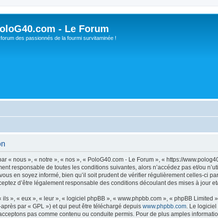
oloG40.com - Le Forum
 forum des passionnés de la fourmi survitaminée !
on
r « nous », « notre », « nos », « PoloG40.com - Le Forum », « https://www.polog4
ment responsable de toutes les conditions suivantes, alors n’accédez pas et/ou n’
vous en soyez informé, bien qu’il soit prudent de vérifier régulièrement celles-ci 
eptez d’être légalement responsable des conditions découlant des mises à jour et/
ls », « eux », « leur », « logiciel phpBB », « www.phpbb.com », « phpBB Limited »,
-après par « GPL ») et qui peut être téléchargé depuis
www.phpbb.com
. Le logicie
acceptons pas comme contenu ou conduite permis. Pour de plus amples informations