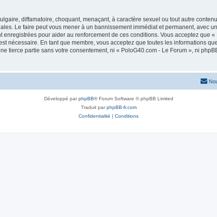
lgaire, diffamatoire, choquant, menaçant, à caractère sexuel ou tout autre contenu 
ales. Le faire peut vous mener à un bannissement immédiat et permanent, avec une n
t enregistrées pour aider au renforcement de ces conditions. Vous acceptez que 
 est nécessaire. En tant que membre, vous acceptez que toutes les informations qu
une tierce partie sans votre consentement, ni « PoloG40.com - Le Forum », ni ph
Nou
Développé par
phpBB
® Forum Software © phpBB Limited
Traduit par
phpBB-fr.com
Confidentialité
|
Conditions