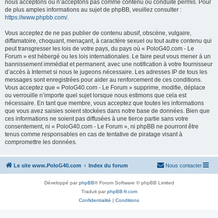
nous acceptons ou n’acceptons pas comme contenu ou conduite permis. Pour
de plus amples informations au sujet de phpBB, veuillez consulter :
https://www.phpbb.com/
.
Vous acceptez de ne pas publier de contenu abusif, obscène, vulgaire,
diffamatoire, choquant, menaçant, à caractère sexuel ou tout autre contenu qui
peut transgresser les lois de votre pays, du pays où « PoloG40.com - Le
Forum » est hébergé ou les lois internationales. Le faire peut vous mener à un
bannissement immédiat et permanent, avec une notification à votre fournisseur
d’accès à Internet si nous le jugeons nécessaire. Les adresses IP de tous les
messages sont enregistrées pour aider au renforcement de ces conditions.
Vous acceptez que « PoloG40.com - Le Forum » supprime, modifie, déplace
ou verrouille n’importe quel sujet lorsque nous estimons que cela est
nécessaire. En tant que membre, vous acceptez que toutes les informations
que vous avez saisies soient stockées dans notre base de données. Bien que
ces informations ne soient pas diffusées à une tierce partie sans votre
consentement, ni « PoloG40.com - Le Forum », ni phpBB ne pourront être
tenus comme responsables en cas de tentative de piratage visant à
compromettre les données.
Le site www.PoloG40.com
Index du forum
Nous contacter
Développé par
phpBB
® Forum Software © phpBB Limited
Traduit par
phpBB-fr.com
Confidentialité
|
Conditions