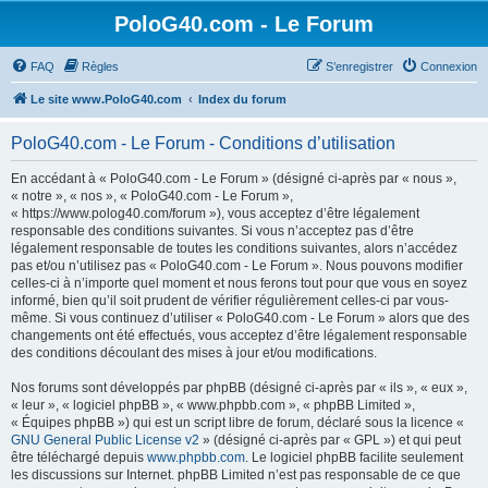
PoloG40.com - Le Forum
FAQ
Règles
S’enregistrer
Connexion
Le site www.PoloG40.com
Index du forum
PoloG40.com - Le Forum - Conditions d’utilisation
En accédant à « PoloG40.com - Le Forum » (désigné ci-après par « nous »,
« notre », « nos », « PoloG40.com - Le Forum »,
« https://www.polog40.com/forum »), vous acceptez d’être légalement
responsable des conditions suivantes. Si vous n’acceptez pas d’être
légalement responsable de toutes les conditions suivantes, alors n’accédez
pas et/ou n’utilisez pas « PoloG40.com - Le Forum ». Nous pouvons modifier
celles-ci à n’importe quel moment et nous ferons tout pour que vous en soyez
informé, bien qu’il soit prudent de vérifier régulièrement celles-ci par vous-
même. Si vous continuez d’utiliser « PoloG40.com - Le Forum » alors que des
changements ont été effectués, vous acceptez d’être légalement responsable
des conditions découlant des mises à jour et/ou modifications.
Nos forums sont développés par phpBB (désigné ci-après par « ils », « eux »,
« leur », « logiciel phpBB », « www.phpbb.com », « phpBB Limited »,
« Équipes phpBB ») qui est un script libre de forum, déclaré sous la licence «
GNU General Public License v2
» (désigné ci-après par « GPL ») et qui peut
être téléchargé depuis
www.phpbb.com
. Le logiciel phpBB facilite seulement
les discussions sur Internet. phpBB Limited n’est pas responsable de ce que