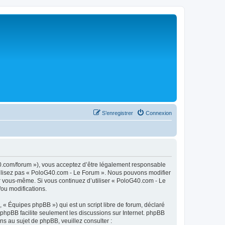
S’enregistrer
Connexion
0.com/forum »), vous acceptez d’être légalement responsable
utilisez pas « PoloG40.com - Le Forum ». Nous pouvons modifier
par vous-même. Si vous continuez d’utiliser « PoloG40.com - Le
ou modifications.
 « Équipes phpBB ») qui est un script libre de forum, déclaré
l phpBB facilite seulement les discussions sur Internet. phpBB
 au sujet de phpBB, veuillez consulter :