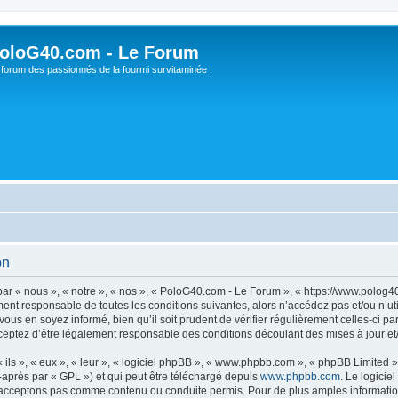
oloG40.com - Le Forum
 forum des passionnés de la fourmi survitaminée !
on
r « nous », « notre », « nos », « PoloG40.com - Le Forum », « https://www.polog4
ment responsable de toutes les conditions suivantes, alors n’accédez pas et/ou n’
vous en soyez informé, bien qu’il soit prudent de vérifier régulièrement celles-ci 
eptez d’être légalement responsable des conditions découlant des mises à jour et/
ls », « eux », « leur », « logiciel phpBB », « www.phpbb.com », « phpBB Limited »,
-après par « GPL ») et qui peut être téléchargé depuis
www.phpbb.com
. Le logicie
acceptons pas comme contenu ou conduite permis. Pour de plus amples informations