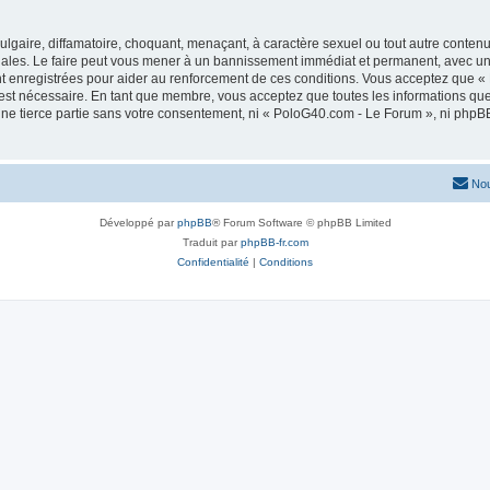
lgaire, diffamatoire, choquant, menaçant, à caractère sexuel ou tout autre contenu 
ales. Le faire peut vous mener à un bannissement immédiat et permanent, avec une n
t enregistrées pour aider au renforcement de ces conditions. Vous acceptez que 
 est nécessaire. En tant que membre, vous acceptez que toutes les informations qu
une tierce partie sans votre consentement, ni « PoloG40.com - Le Forum », ni ph
Nou
Développé par
phpBB
® Forum Software © phpBB Limited
Traduit par
phpBB-fr.com
Confidentialité
|
Conditions