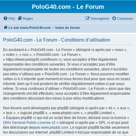
PoloG40.com - Le Forum
FAQ
Règles
S’enregistrer
Connexion
Le site www.PoloG40.com
Index du forum
PoloG40.com - Le Forum - Conditions d’utilisation
En accédant à « PoloG40.com - Le Forum » (désigné ci-après par « nous »,
« notre », « nos », « PoloG40.com - Le Forum »,
« https://www.polog40.com/forum »), vous acceptez d’être légalement
responsable des conditions suivantes. Si vous n’acceptez pas d’être
légalement responsable de toutes les conditions suivantes, alors n’accédez
pas et/ou n’utilisez pas « PoloG40.com - Le Forum ». Nous pouvons modifier
celles-ci à n’importe quel moment et nous ferons tout pour que vous en soyez
informé, bien qu’il soit prudent de vérifier régulièrement celles-ci par vous-
même. Si vous continuez d’utiliser « PoloG40.com - Le Forum » alors que des
changements ont été effectués, vous acceptez d’être légalement responsable
des conditions découlant des mises à jour et/ou modifications.
Nos forums sont développés par phpBB (désigné ci-après par « ils », « eux »,
« leur », « logiciel phpBB », « www.phpbb.com », « phpBB Limited »,
« Équipes phpBB ») qui est un script libre de forum, déclaré sous la licence «
GNU General Public License v2
» (désigné ci-après par « GPL ») et qui peut
être téléchargé depuis
www.phpbb.com
. Le logiciel phpBB facilite seulement
les discussions sur Internet. phpBB Limited n’est pas responsable de ce que