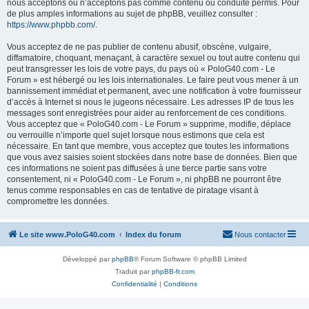
nous acceptons ou n’acceptons pas comme contenu ou conduite permis. Pour
de plus amples informations au sujet de phpBB, veuillez consulter :
https://www.phpbb.com/
.
Vous acceptez de ne pas publier de contenu abusif, obscène, vulgaire,
diffamatoire, choquant, menaçant, à caractère sexuel ou tout autre contenu qui
peut transgresser les lois de votre pays, du pays où « PoloG40.com - Le
Forum » est hébergé ou les lois internationales. Le faire peut vous mener à un
bannissement immédiat et permanent, avec une notification à votre fournisseur
d’accès à Internet si nous le jugeons nécessaire. Les adresses IP de tous les
messages sont enregistrées pour aider au renforcement de ces conditions.
Vous acceptez que « PoloG40.com - Le Forum » supprime, modifie, déplace
ou verrouille n’importe quel sujet lorsque nous estimons que cela est
nécessaire. En tant que membre, vous acceptez que toutes les informations
que vous avez saisies soient stockées dans notre base de données. Bien que
ces informations ne soient pas diffusées à une tierce partie sans votre
consentement, ni « PoloG40.com - Le Forum », ni phpBB ne pourront être
tenus comme responsables en cas de tentative de piratage visant à
compromettre les données.
Le site www.PoloG40.com
Index du forum
Nous contacter
Développé par
phpBB
® Forum Software © phpBB Limited
Traduit par
phpBB-fr.com
Confidentialité
|
Conditions