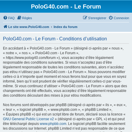
PoloG40.com - Le Forum
FAQ
Règles
S’enregistrer
Connexion
Le site www.PoloG40.com
Index du forum
PoloG40.com - Le Forum - Conditions d’utilisation
En accédant à « PoloG40.com - Le Forum » (désigné ci-après par « nous »,
« notre », « nos », « PoloG40.com - Le Forum »,
« https://www.polog40.com/forum »), vous acceptez d’être légalement
responsable des conditions suivantes. Si vous n’acceptez pas d’être
légalement responsable de toutes les conditions suivantes, alors n’accédez
pas et/ou n’utilisez pas « PoloG40.com - Le Forum ». Nous pouvons modifier
celles-ci à n’importe quel moment et nous ferons tout pour que vous en soyez
informé, bien qu’il soit prudent de vérifier régulièrement celles-ci par vous-
même. Si vous continuez d’utiliser « PoloG40.com - Le Forum » alors que des
changements ont été effectués, vous acceptez d’être légalement responsable
des conditions découlant des mises à jour et/ou modifications.
Nos forums sont développés par phpBB (désigné ci-après par « ils », « eux »,
« leur », « logiciel phpBB », « www.phpbb.com », « phpBB Limited »,
« Équipes phpBB ») qui est un script libre de forum, déclaré sous la licence «
GNU General Public License v2
» (désigné ci-après par « GPL ») et qui peut
être téléchargé depuis
www.phpbb.com
. Le logiciel phpBB facilite seulement
les discussions sur Internet. phpBB Limited n’est pas responsable de ce que