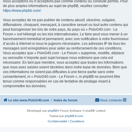
nous acceptons ou n’acceptons pas comme contenu ou conduite permis. Pour
de plus amples informations au sujet de phpBB, veuillez consulter :
https://www.phpbb.com/
.
Vous acceptez de ne pas publier de contenu abusif, obscène, vulgaire,
diffamatoire, choquant, menaçant, à caractère sexuel ou tout autre contenu qui
peut transgresser les lois de votre pays, du pays où « PoloG40.com - Le
Forum » est hébergé ou les lois internationales. Le faire peut vous mener à un
bannissement immédiat et permanent, avec une notification à votre fournisseur
d’accès à Internet si nous le jugeons nécessaire. Les adresses IP de tous les
messages sont enregistrées pour aider au renforcement de ces conditions.
Vous acceptez que « PoloG40.com - Le Forum » supprime, modifie, déplace
ou verrouille n’importe quel sujet lorsque nous estimons que cela est
nécessaire. En tant que membre, vous acceptez que toutes les informations
que vous avez saisies soient stockées dans notre base de données. Bien que
ces informations ne soient pas diffusées à une tierce partie sans votre
consentement, ni « PoloG40.com - Le Forum », ni phpBB ne pourront être
tenus comme responsables en cas de tentative de piratage visant à
compromettre les données.
Le site www.PoloG40.com
Index du forum
Nous contacter
Développé par
phpBB
® Forum Software © phpBB Limited
Traduit par
phpBB-fr.com
Confidentialité
|
Conditions