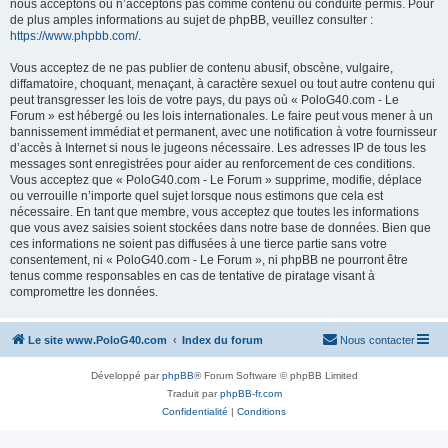
nous acceptons ou n’acceptons pas comme contenu ou conduite permis. Pour
de plus amples informations au sujet de phpBB, veuillez consulter :
https://www.phpbb.com/
.
Vous acceptez de ne pas publier de contenu abusif, obscène, vulgaire,
diffamatoire, choquant, menaçant, à caractère sexuel ou tout autre contenu qui
peut transgresser les lois de votre pays, du pays où « PoloG40.com - Le
Forum » est hébergé ou les lois internationales. Le faire peut vous mener à un
bannissement immédiat et permanent, avec une notification à votre fournisseur
d’accès à Internet si nous le jugeons nécessaire. Les adresses IP de tous les
messages sont enregistrées pour aider au renforcement de ces conditions.
Vous acceptez que « PoloG40.com - Le Forum » supprime, modifie, déplace
ou verrouille n’importe quel sujet lorsque nous estimons que cela est
nécessaire. En tant que membre, vous acceptez que toutes les informations
que vous avez saisies soient stockées dans notre base de données. Bien que
ces informations ne soient pas diffusées à une tierce partie sans votre
consentement, ni « PoloG40.com - Le Forum », ni phpBB ne pourront être
tenus comme responsables en cas de tentative de piratage visant à
compromettre les données.
Le site www.PoloG40.com
Index du forum
Nous contacter
Développé par
phpBB
® Forum Software © phpBB Limited
Traduit par
phpBB-fr.com
Confidentialité
|
Conditions