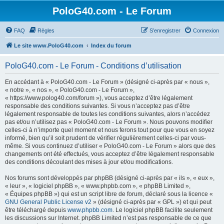
PoloG40.com - Le Forum
FAQ
Règles
S’enregistrer
Connexion
Le site www.PoloG40.com
Index du forum
PoloG40.com - Le Forum - Conditions d’utilisation
En accédant à « PoloG40.com - Le Forum » (désigné ci-après par « nous »,
« notre », « nos », « PoloG40.com - Le Forum »,
« https://www.polog40.com/forum »), vous acceptez d’être légalement
responsable des conditions suivantes. Si vous n’acceptez pas d’être
légalement responsable de toutes les conditions suivantes, alors n’accédez
pas et/ou n’utilisez pas « PoloG40.com - Le Forum ». Nous pouvons modifier
celles-ci à n’importe quel moment et nous ferons tout pour que vous en soyez
informé, bien qu’il soit prudent de vérifier régulièrement celles-ci par vous-
même. Si vous continuez d’utiliser « PoloG40.com - Le Forum » alors que des
changements ont été effectués, vous acceptez d’être légalement responsable
des conditions découlant des mises à jour et/ou modifications.
Nos forums sont développés par phpBB (désigné ci-après par « ils », « eux »,
« leur », « logiciel phpBB », « www.phpbb.com », « phpBB Limited »,
« Équipes phpBB ») qui est un script libre de forum, déclaré sous la licence «
GNU General Public License v2
» (désigné ci-après par « GPL ») et qui peut
être téléchargé depuis
www.phpbb.com
. Le logiciel phpBB facilite seulement
les discussions sur Internet. phpBB Limited n’est pas responsable de ce que